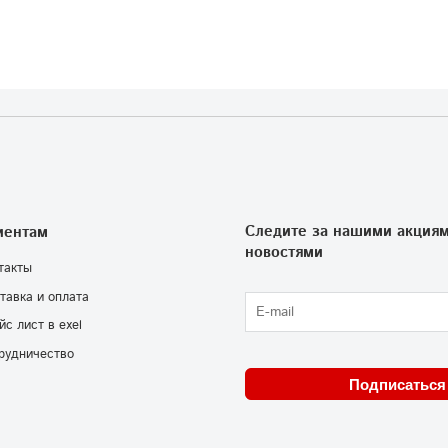
Следите за нашими акциям
иентам
новостями
такты
тавка и оплата
йс лист в exel
рудничество
Подписаться