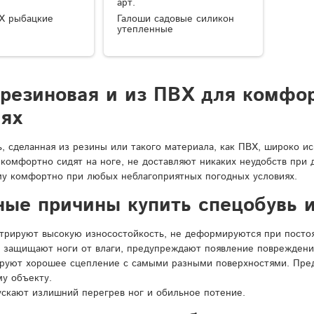
арт.
Х рыбацкие
Галоши садовые силикон
утепленные
 резиновая и из ПВХ для комфо
иях
ь, сделанная из резины или такого материала, как ПВХ, широко и
 комфортно сидят на ноге, не доставляют никаких неудобств при
у комфортно при любых неблагоприятных погодных условиях.
ные причины купить спецобувь и
рируют высокую износостойкость, не деформируются при постоян
 защищают ноги от влаги, предупреждают появление повреждени
ируют хорошее сцепление с самыми разными поверхностями. Пре
у объекту.
ускают излишний перегрев ног и обильное потение.