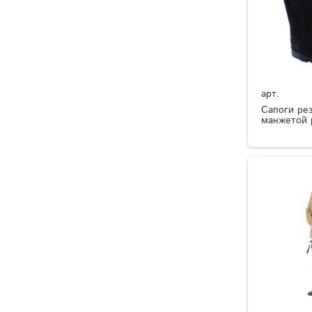
арт.
Сапоги ре
манжетой 