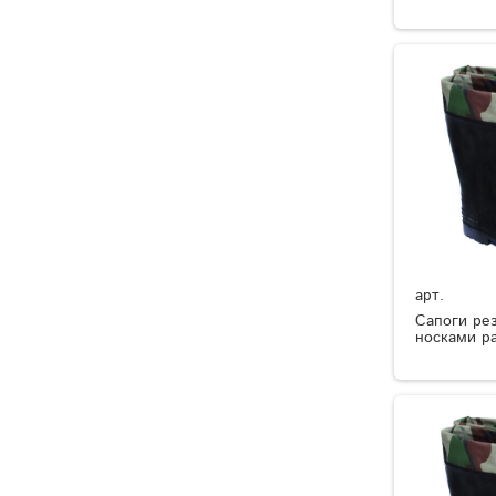
арт.
Сапоги ре
носками р