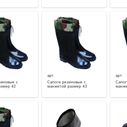
арт.
арт.
зиновые с
Сапоги резиновые с
Сапог
азмер 42
манжетой размер 43
манже