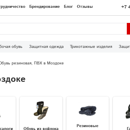
трудничество
Брендирование
Блог
Отзывы
+7 
бочая обувь
Защитная одежда
Трикотажные изделия
Защит
Обувь резиновая, ПВХ в Моздоке
оздоке
Резиновые
сапоги
Обувь из войлока
Г