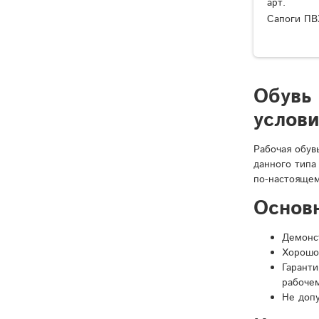
арт.
Сапоги ПВ
Обувь
услов
Рабочая обув
данного типа
по-настоящем
Основ
Демонст
Хорошо
Гарант
рабочем
Не доп