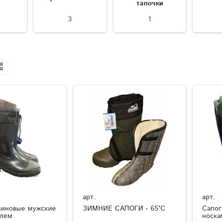
тапочки
3
1
арт.
арт.
зиновые мужские
ЗИМНИЕ САПОГИ - 65°C
Сапог
елем
носка