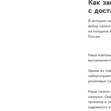
Как за
с дост
В интернет-м
выбор сапоги
на холодное 
России.
Наша компани
высококачест
Одним из гла
неблагоприят
резиновые са
Наши сапоги 
нагрузок. Он
проколов и с
надежность в