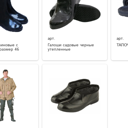
арт.
арт.
зиновые с
Галоши садовые черные
ТАПО
размер 46
утепленные