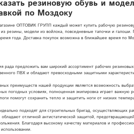
казать резиновую обувь и моде
авкой по Моздоку
агазине ОПТОВИК ГРУПП каждый может купить рабочую резиновую
 из резины, модели из войлока, повседневные тапочки и галоши.
время года. Доставка покупок возможна в ближайшее время по Мо
я рада предложить вам широкий ассортимент рабочих резиновых 
венного ПВХ и обладают превосходными защитными характерист
вных преимуществ нашей продукции является возможность выбрат
ных погодных условиях, полноценная экипировка играет важную 
поги помогут сохранить тепло и защитить ноги от низких темпера
идеально подходят для строительных бригад, осуществляющих ра
и обладают отличной антистатической защитой, предотвращающей
кольжения. Благодаря высокому качеству материалов и профессио
 использовании.