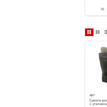
10
арт.
Сапоги ре
с утеплит