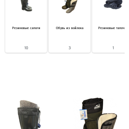
Резиновые сапоги
Обувь из войлока
Резиновые тапочки
10
3
1