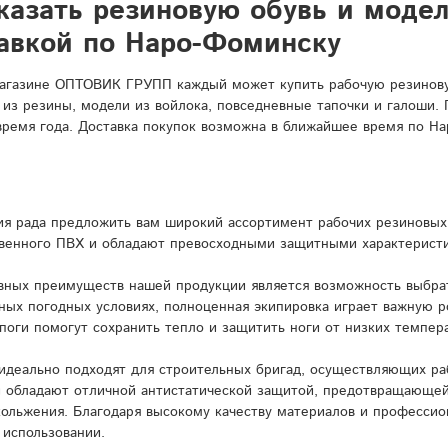
казать резиновую обувь и моде
тавкой по Наро-Фоминску
агазине ОПТОВИК ГРУПП каждый может купить рабочую резиновую
 из резины, модели из войлока, повседневные тапочки и галоши.
время года. Доставка покупок возможна в ближайшее время по На
я рада предложить вам широкий ассортимент рабочих резиновых 
венного ПВХ и обладают превосходными защитными характерист
вных преимуществ нашей продукции является возможность выбрат
ных погодных условиях, полноценная экипировка играет важную 
поги помогут сохранить тепло и защитить ноги от низких темпера
идеально подходят для строительных бригад, осуществляющих ра
и обладают отличной антистатической защитой, предотвращающей
кольжения. Благодаря высокому качеству материалов и профессио
 использовании.