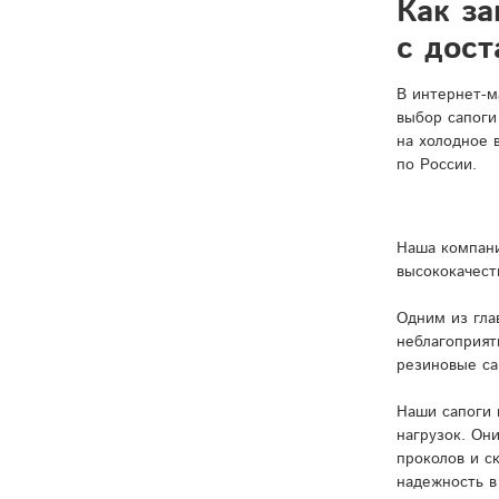
Как за
с дос
В интернет-м
выбор сапоги
на холодное 
по России.
Наша компани
высококачест
Одним из гла
неблагоприят
резиновые са
Наши сапоги 
нагрузок. Он
проколов и с
надежность в