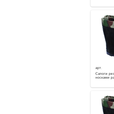
арт.
Сапоги ре
носками р