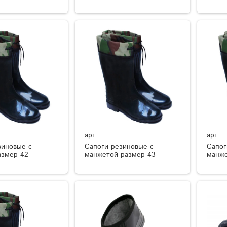
арт.
арт.
зиновые с
Сапоги резиновые с
Сапог
азмер 42
манжетой размер 43
манже