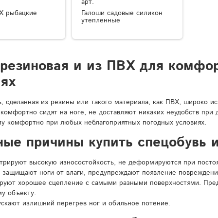
арт.
Х рыбацкие
Галоши садовые силикон
утепленные
 резиновая и из ПВХ для комфо
иях
ь, сделанная из резины или такого материала, как ПВХ, широко и
 комфортно сидят на ноге, не доставляют никаких неудобств при
у комфортно при любых неблагоприятных погодных условиях.
ные причины купить спецобувь и
рируют высокую износостойкость, не деформируются при постоян
 защищают ноги от влаги, предупреждают появление повреждени
ируют хорошее сцепление с самыми разными поверхностями. Пре
у объекту.
ускают излишний перегрев ног и обильное потение.