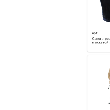
арт.
Сапоги ре
манжетой 