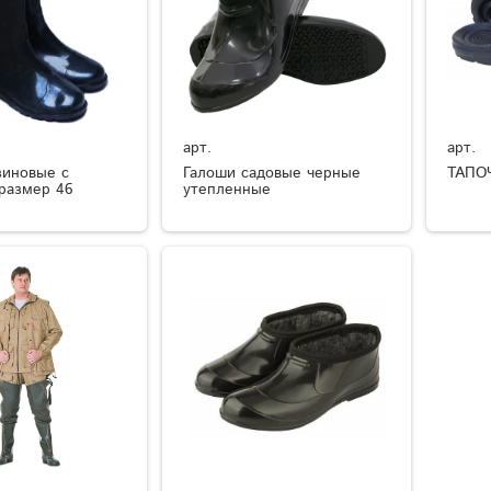
арт.
арт.
зиновые с
Галоши садовые черные
ТАПО
размер 46
утепленные