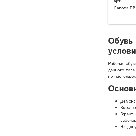
арт.
Сапоги ПВ
Обувь
услов
Рабочая обув
данного типа
по-настоящем
Основ
Демонст
Хорошо
Гарант
рабочем
Не доп