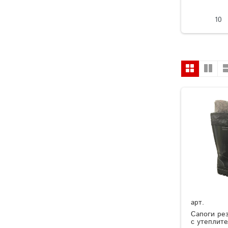
10
арт.
Сапоги ре
с утеплит