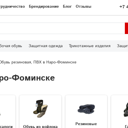
трудничество
Брендирование
Блог
Отзывы
+7 
бочая обувь
Защитная одежда
Трикотажные изделия
Защит
Обувь резиновая, ПВХ в Наро-Фоминске
аро-Фоминске
Резиновые
сапоги
Обувь из войлока
Г