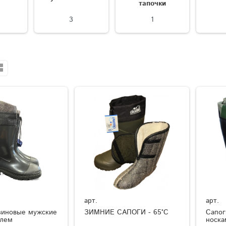
тапочки
3
1
арт.
арт.
зиновые мужские
ЗИМНИЕ САПОГИ - 65°C
Сапог
елем
носка