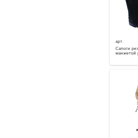
арт.
Сапоги ре
манжетой 