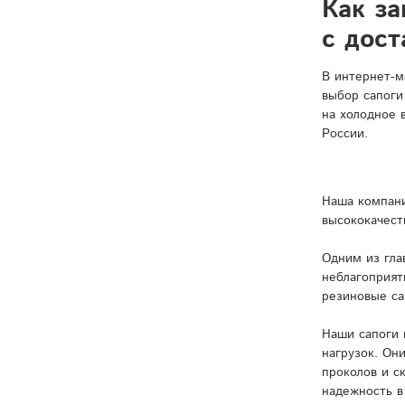
Как за
с дост
В интернет-м
выбор сапоги
на холодное 
России.
Наша компани
высококачест
Одним из гла
неблагоприят
резиновые са
Наши сапоги 
нагрузок. Он
проколов и с
надежность в