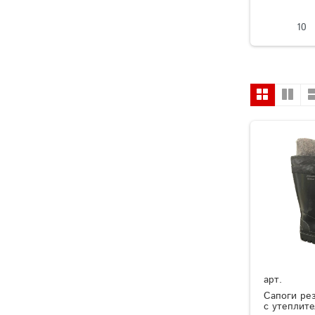
10
арт.
Сапоги ре
с утеплит