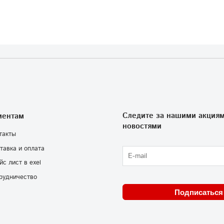
Следите за нашими акциям
иентам
новостями
такты
тавка и оплата
йс лист в exel
рудничество
Подписаться