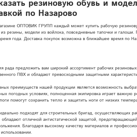
казать резиновую обувь и моде
авкой по Назарово
агазине ОПТОВИК ГРУПП каждый может купить рабочую резиновую
 из резины, модели из войлока, повседневные тапочки и галоши.
время года. Доставка покупок возможна в ближайшее время по На
я рада предложить вам широкий ассортимент рабочих резиновых 
венного ПВХ и обладают превосходными защитными характерист
вных преимуществ нашей продукции является возможность выбрат
ных погодных условиях, полноценная экипировка играет важную 
поги помогут сохранить тепло и защитить ноги от низких темпера
идеально подходят для строительных бригад, осуществляющих ра
и обладают отличной антистатической защитой, предотвращающей
кольжения. Благодаря высокому качеству материалов и профессио
 использовании.