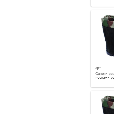
арт.
Сапоги ре
носками р