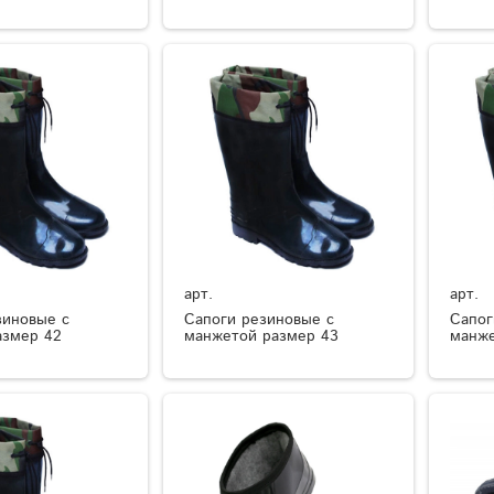
арт.
арт.
зиновые с
Сапоги резиновые с
Сапог
азмер 42
манжетой размер 43
манже