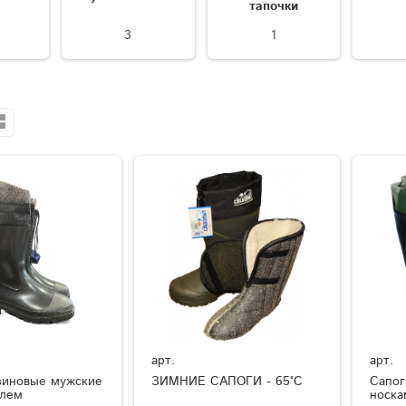
тапочки
3
1
арт.
арт.
зиновые мужские
ЗИМНИЕ САПОГИ - 65°C
Сапог
елем
носка