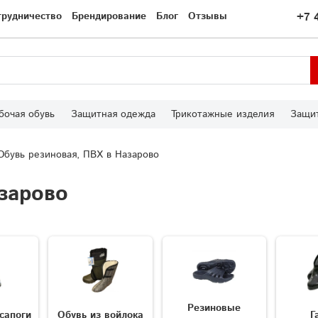
трудничество
Брендирование
Блог
Отзывы
+7 
бочая обувь
Защитная одежда
Трикотажные изделия
Защит
Обувь резиновая, ПВХ в Назарово
зарово
Резиновые
сапоги
Обувь из войлока
Г