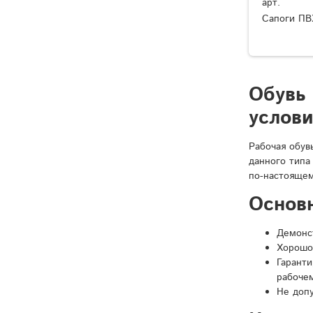
арт.
Сапоги ПВ
Обувь
услов
Рабочая обув
данного типа
по-настоящем
Основ
Демонст
Хорошо
Гарант
рабочем
Не доп