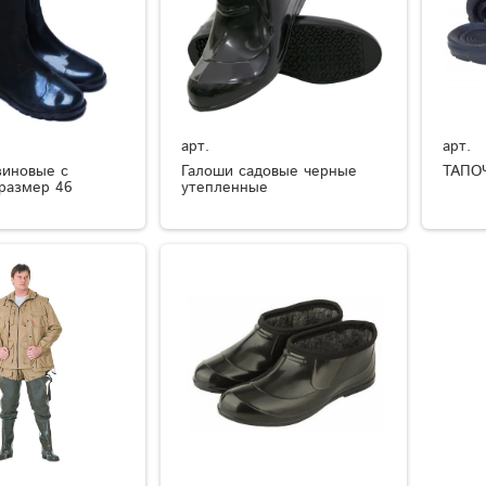
арт.
арт.
зиновые с
Галоши садовые черные
ТАПО
размер 46
утепленные