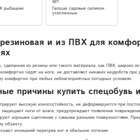
арт.
Х рыбацкие
Галоши садовые силикон
утепленные
 резиновая и из ПВХ для комфо
иях
ь, сделанная из резины или такого материала, как ПВХ, широко и
 комфортно сидят на ноге, не доставляют никаких неудобств при
у комфортно при любых неблагоприятных погодных условиях.
ные причины купить спецобувь и
рируют высокую износостойкость, не деформируются при постоян
 защищают ноги от влаги, предупреждают появление повреждени
ируют хорошее сцепление с самыми разными поверхностями. Пре
у объекту.
ускают излишний перегрев ног и обильное потение.