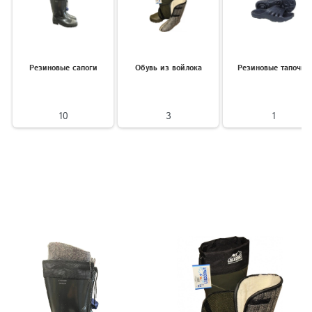
Резиновые сапоги
Обувь из войлока
Резиновые тапочки
10
3
1