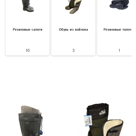
Резиновые сапоги
Обувь из войлока
Резиновые тапочки
10
3
1