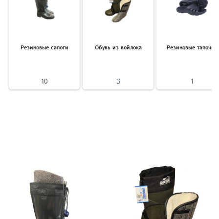
Резиновые сапоги
Обувь из войлока
Резиновые тапочки
10
3
1