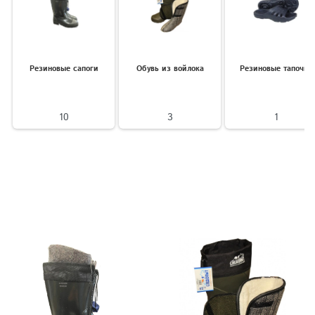
Резиновые сапоги
Обувь из войлока
Резиновые тапочки
10
3
1