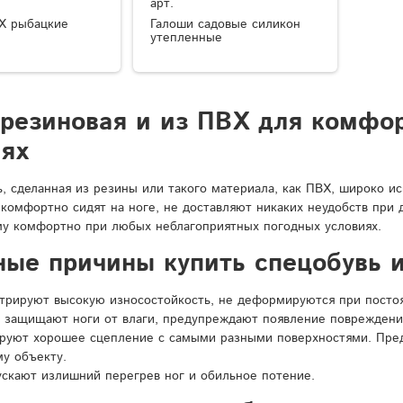
арт.
Х рыбацкие
Галоши садовые силикон
утепленные
 резиновая и из ПВХ для комфо
иях
ь, сделанная из резины или такого материала, как ПВХ, широко и
 комфортно сидят на ноге, не доставляют никаких неудобств при
у комфортно при любых неблагоприятных погодных условиях.
ные причины купить спецобувь и
рируют высокую износостойкость, не деформируются при постоян
 защищают ноги от влаги, предупреждают появление повреждени
ируют хорошее сцепление с самыми разными поверхностями. Пре
у объекту.
ускают излишний перегрев ног и обильное потение.