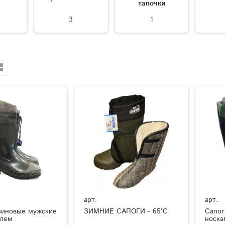
тапочки
3
1
арт.
арт.
зиновые мужские
ЗИМНИЕ САПОГИ - 65°C
Сапог
елем
носка