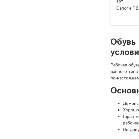
арт.
Сапоги ПВ
Обувь
услов
Рабочая обув
данного типа
по-настоящем
Основ
Демонст
Хорошо
Гарант
рабочем
Не доп