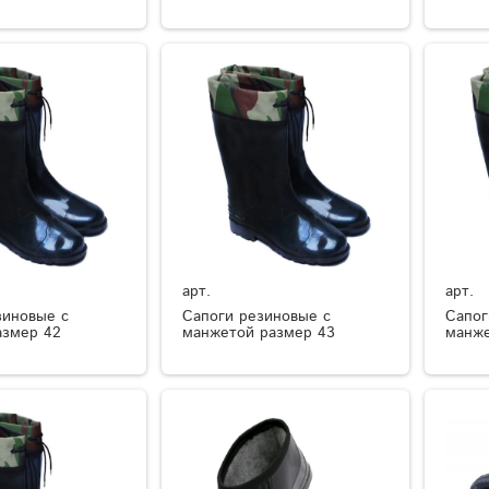
арт.
арт.
зиновые с
Сапоги резиновые с
Сапог
азмер 42
манжетой размер 43
манже