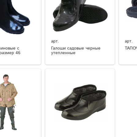
арт.
арт.
зиновые с
Галоши садовые черные
ТАПО
размер 46
утепленные