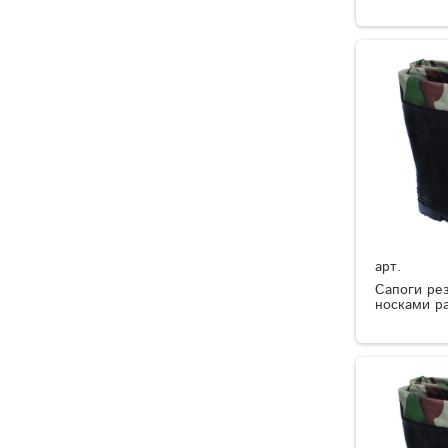
арт.
Сапоги ре
носками р