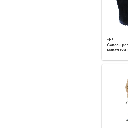
арт.
Сапоги ре
манжетой 