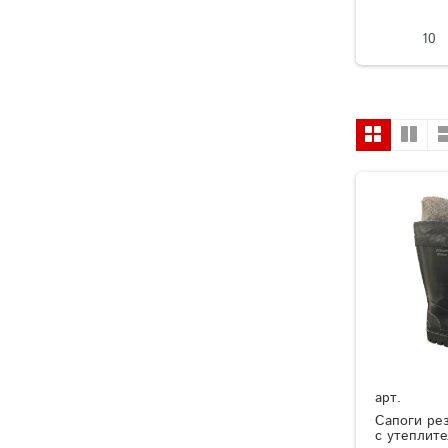
10
арт.
Сапоги ре
с утеплит