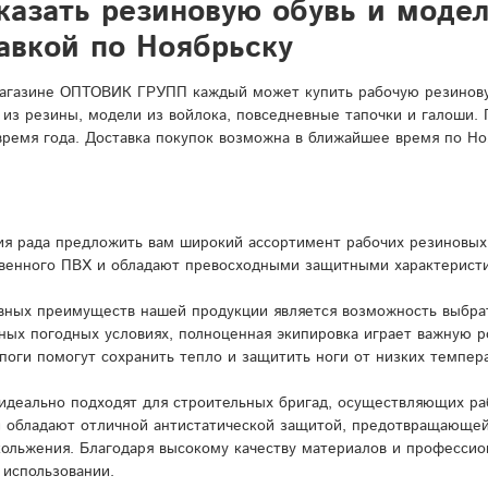
казать резиновую обувь и моде
авкой по Ноябрьску
агазине ОПТОВИК ГРУПП каждый может купить рабочую резиновую
 из резины, модели из войлока, повседневные тапочки и галоши.
время года. Доставка покупок возможна в ближайшее время по Но
я рада предложить вам широкий ассортимент рабочих резиновых 
венного ПВХ и обладают превосходными защитными характерист
вных преимуществ нашей продукции является возможность выбрат
ных погодных условиях, полноценная экипировка играет важную 
поги помогут сохранить тепло и защитить ноги от низких темпера
идеально подходят для строительных бригад, осуществляющих ра
и обладают отличной антистатической защитой, предотвращающей
кольжения. Благодаря высокому качеству материалов и профессио
 использовании.