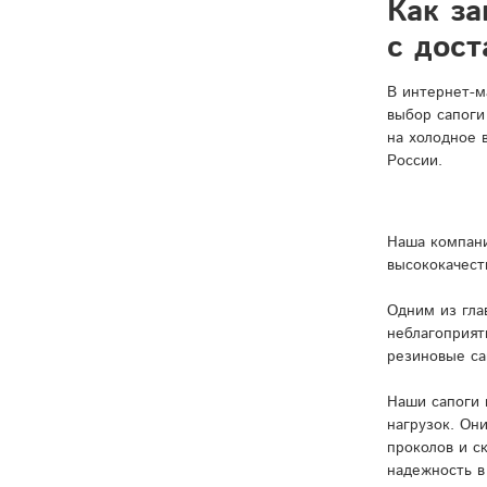
Как за
с дост
В интернет-м
выбор сапоги
на холодное 
России.
Наша компани
высококачест
Одним из гла
неблагоприят
резиновые са
Наши сапоги 
нагрузок. Он
проколов и с
надежность в