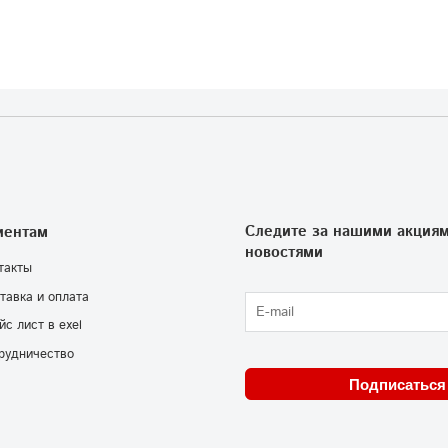
Следите за нашими акциям
иентам
новостями
такты
тавка и оплата
йс лист в exel
рудничество
Подписаться