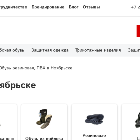
трудничество
Брендирование
Блог
Отзывы
+7 
бочая обувь
Защитная одежда
Трикотажные изделия
Защит
Обувь резиновая, ПВХ в Ноябрьске
оябрьске
Резиновые
сапоги
Обувь из войлока
Г