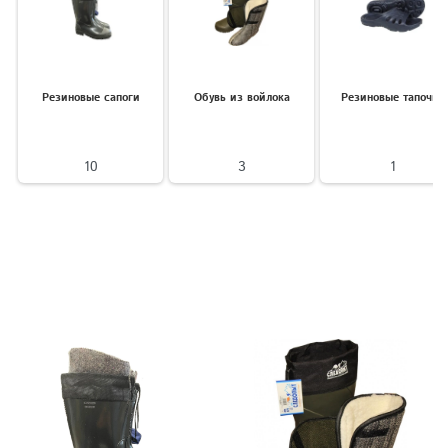
Резиновые сапоги
Обувь из войлока
Резиновые тапочки
10
3
1