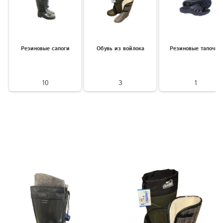
Резиновые сапоги
Обувь из войлока
Резиновые тапочки
10
3
1