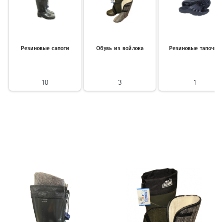
Резиновые сапоги
Обувь из войлока
Резиновые тапочки
10
3
1