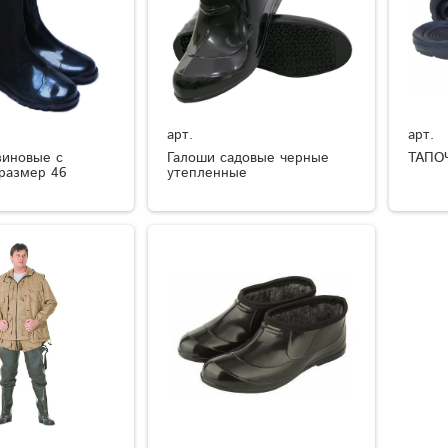
арт.
арт.
зиновые с
Галоши садовые черные
ТАПО
размер 46
утепленные