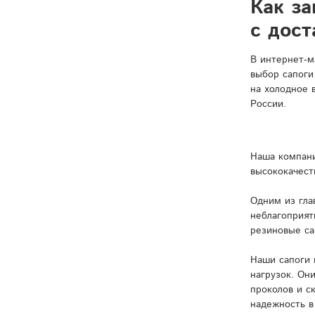
Как за
с дост
В интернет-м
выбор сапоги
на холодное 
России.
Наша компани
высококачест
Одним из гла
неблагоприят
резиновые са
Наши сапоги 
нагрузок. Он
проколов и с
надежность в