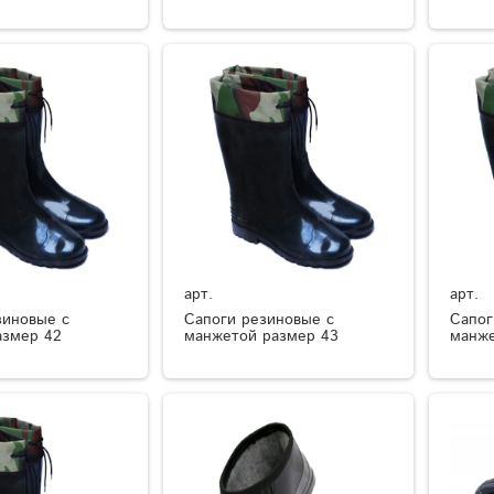
арт.
арт.
зиновые с
Сапоги резиновые с
Сапог
азмер 42
манжетой размер 43
манже