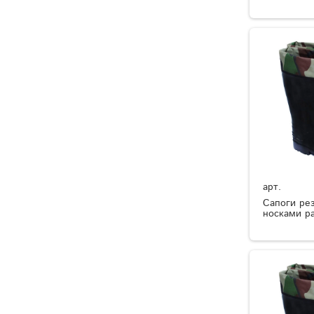
арт.
Сапоги ре
носками р