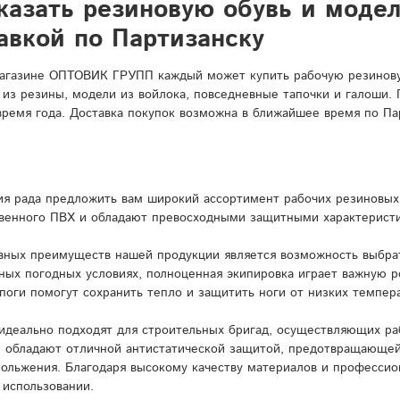
казать резиновую обувь и моде
авкой по Партизанску
агазине ОПТОВИК ГРУПП каждый может купить рабочую резиновую
 из резины, модели из войлока, повседневные тапочки и галоши.
время года. Доставка покупок возможна в ближайшее время по Па
я рада предложить вам широкий ассортимент рабочих резиновых 
венного ПВХ и обладают превосходными защитными характерист
вных преимуществ нашей продукции является возможность выбрат
ных погодных условиях, полноценная экипировка играет важную 
поги помогут сохранить тепло и защитить ноги от низких темпера
идеально подходят для строительных бригад, осуществляющих ра
и обладают отличной антистатической защитой, предотвращающей
кольжения. Благодаря высокому качеству материалов и профессио
 использовании.