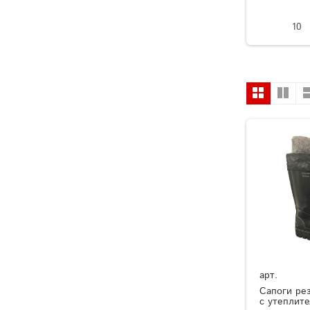
10
арт.
Сапоги ре
с утеплит