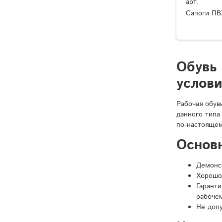
арт.
Сапоги ПВ
Обувь
услов
Рабочая обув
данного типа
по-настоящем
Основ
Демонст
Хорошо
Гарант
рабочем
Не доп