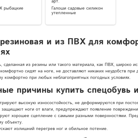
арт.
Х рыбацкие
Галоши садовые силикон
утепленные
 резиновая и из ПВХ для комфо
иях
ь, сделанная из резины или такого материала, как ПВХ, широко и
 комфортно сидят на ноге, не доставляют никаких неудобств при
у комфортно при любых неблагоприятных погодных условиях.
ные причины купить спецобувь и
рируют высокую износостойкость, не деформируются при постоян
 защищают ноги от влаги, предупреждают появление повреждени
ируют хорошее сцепление с самыми разными поверхностями. Пре
у объекту.
ускают излишний перегрев ног и обильное потение.