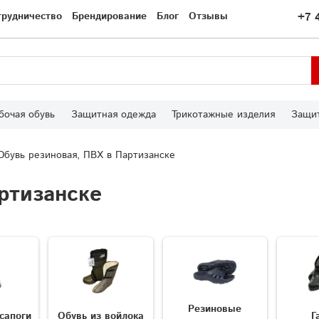
трудничество
Брендирование
Блог
Отзывы
+7 
бочая обувь
Защитная одежда
Трикотажные изделия
Защит
Обувь резиновая, ПВХ в Партизанске
ртизанске
Резиновые
сапоги
Обувь из войлока
Г