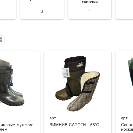
тапочки
3
1
арт.
арт.
зиновые мужские
ЗИМНИЕ САПОГИ - 65°C
Сапог
елем
носка