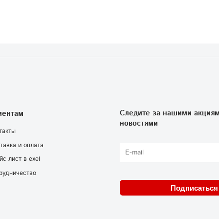
Следите за нашими акциям
иентам
новостями
такты
тавка и оплата
йс лист в exel
рудничество
Подписаться