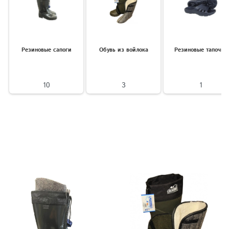
Резиновые сапоги
Обувь из войлока
Резиновые тапочки
10
3
1