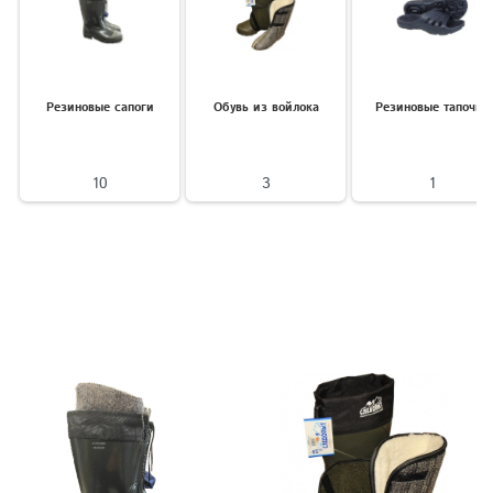
Резиновые сапоги
Обувь из войлока
Резиновые тапочки
10
3
1