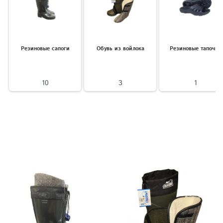
Резиновые сапоги
Обувь из войлока
Резиновые тапочки
10
3
1