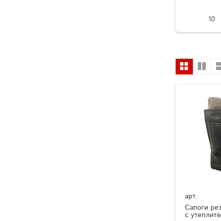
10
арт.
Сапоги ре
с утеплит