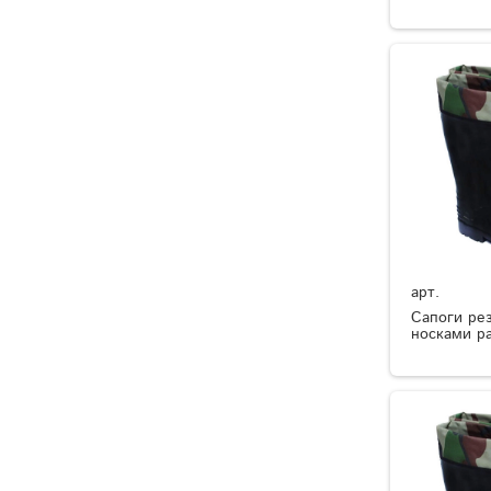
арт.
Сапоги ре
носками р