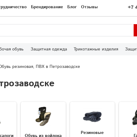
трудничество
Брендирование
Блог
Отзывы
+7 
бочая обувь
Защитная одежда
Трикотажные изделия
Защит
Обувь резиновая, ПВХ в Петрозаводске
трозаводске
Резиновые
сапоги
Обувь из войлока
Г