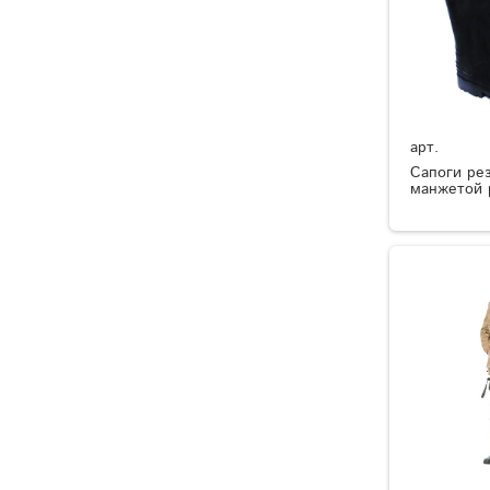
арт.
Сапоги ре
манжетой 