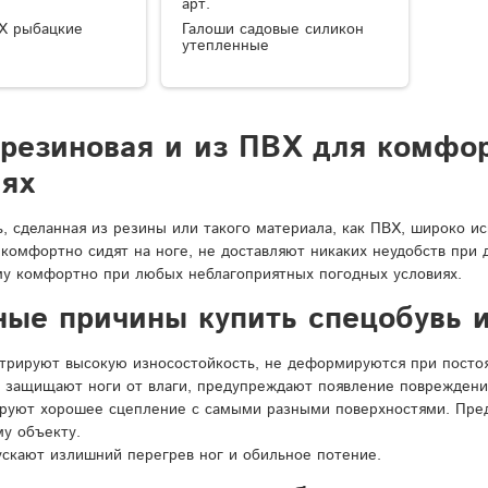
арт.
Х рыбацкие
Галоши садовые силикон
утепленные
 резиновая и из ПВХ для комфо
иях
ь, сделанная из резины или такого материала, как ПВХ, широко и
 комфортно сидят на ноге, не доставляют никаких неудобств при
у комфортно при любых неблагоприятных погодных условиях.
ные причины купить спецобувь и
рируют высокую износостойкость, не деформируются при постоян
 защищают ноги от влаги, предупреждают появление повреждени
ируют хорошее сцепление с самыми разными поверхностями. Пре
у объекту.
ускают излишний перегрев ног и обильное потение.