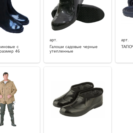
арт.
арт.
зиновые с
Галоши садовые черные
ТАПО
размер 46
утепленные