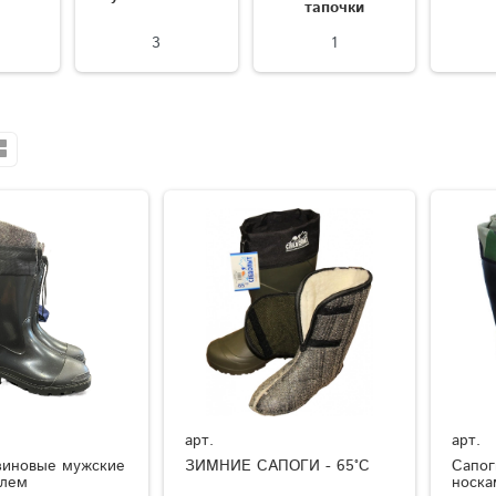
тапочки
3
1
арт.
арт.
зиновые мужские
ЗИМНИЕ САПОГИ - 65°C
Сапог
елем
носка