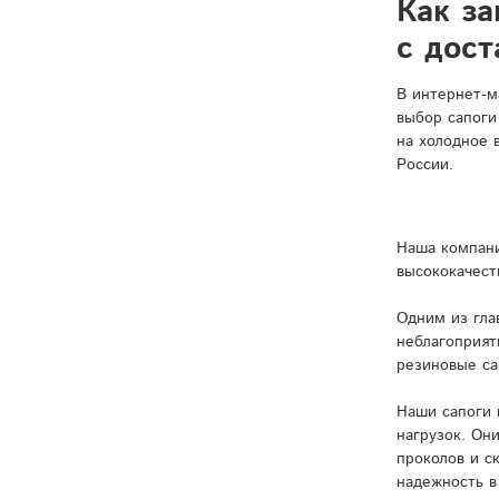
Как за
с дост
В интернет-м
выбор сапоги
на холодное 
России.
Наша компани
высококачест
Одним из гла
неблагоприят
резиновые са
Наши сапоги 
нагрузок. Он
проколов и с
надежность в