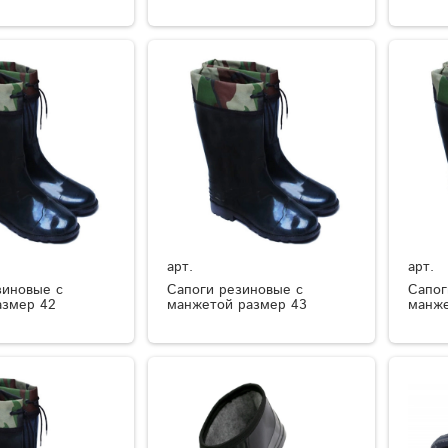
арт.
арт.
зиновые с
Сапоги резиновые с
Сапог
азмер 42
манжетой размер 43
манже