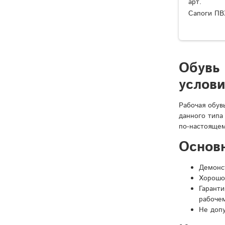
арт.
Сапоги ПВ
Обувь
услов
Рабочая обув
данного типа
по-настоящем
Основ
Демонст
Хорошо
Гарант
рабочем
Не доп