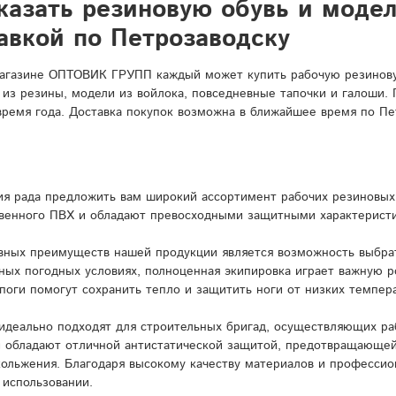
казать резиновую обувь и моде
авкой по Петрозаводску
агазине ОПТОВИК ГРУПП каждый может купить рабочую резиновую
 из резины, модели из войлока, повседневные тапочки и галоши.
время года. Доставка покупок возможна в ближайшее время по Пе
я рада предложить вам широкий ассортимент рабочих резиновых 
венного ПВХ и обладают превосходными защитными характерист
вных преимуществ нашей продукции является возможность выбрат
ных погодных условиях, полноценная экипировка играет важную 
поги помогут сохранить тепло и защитить ноги от низких темпера
идеально подходят для строительных бригад, осуществляющих ра
и обладают отличной антистатической защитой, предотвращающей
кольжения. Благодаря высокому качеству материалов и профессио
 использовании.