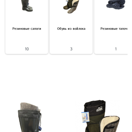
Резиновые сапоги
Обувь из войлока
Резиновые тапочки
10
3
1