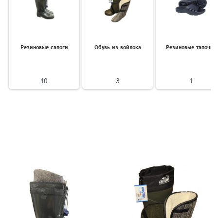
Резиновые сапоги
Обувь из войлока
Резиновые тапочки
10
3
1