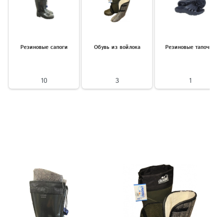
Резиновые сапоги
Обувь из войлока
Резиновые тапочки
10
3
1