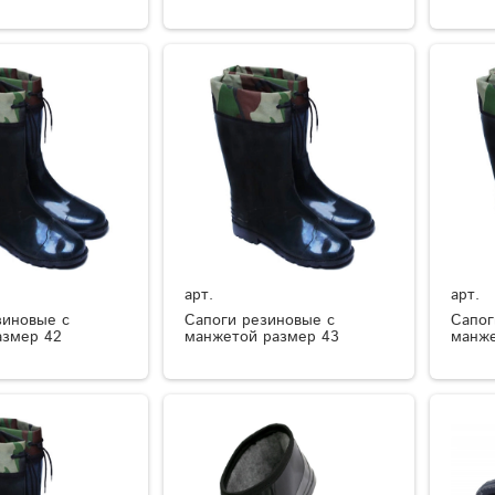
арт.
арт.
зиновые с
Сапоги резиновые с
Сапог
азмер 42
манжетой размер 43
манже