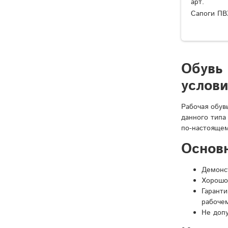
арт.
Сапоги ПВ
Обувь
услов
Рабочая обув
данного типа
по-настоящем
Основ
Демонст
Хорошо
Гарант
рабочем
Не доп