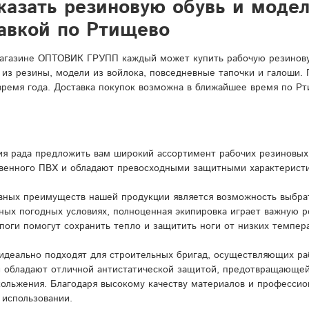
казать резиновую обувь и моде
тавкой по Ртищево
агазине ОПТОВИК ГРУПП каждый может купить рабочую резиновую
 из резины, модели из войлока, повседневные тапочки и галоши.
время года. Доставка покупок возможна в ближайшее время по Рт
я рада предложить вам широкий ассортимент рабочих резиновых 
венного ПВХ и обладают превосходными защитными характерист
вных преимуществ нашей продукции является возможность выбрат
ных погодных условиях, полноценная экипировка играет важную 
поги помогут сохранить тепло и защитить ноги от низких темпера
идеально подходят для строительных бригад, осуществляющих ра
и обладают отличной антистатической защитой, предотвращающей
кольжения. Благодаря высокому качеству материалов и профессио
 использовании.