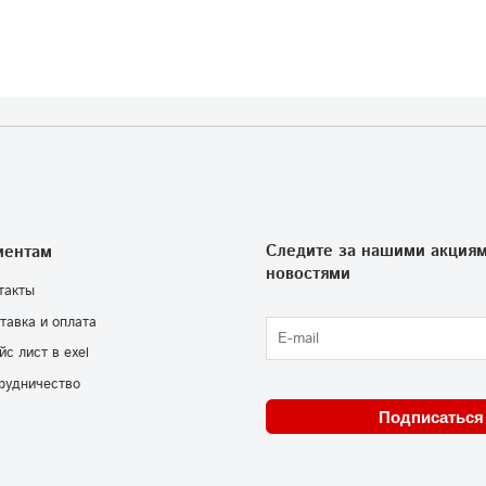
Следите за нашими акциям
иентам
новостями
такты
тавка и оплата
йс лист в exel
рудничество
Подписаться