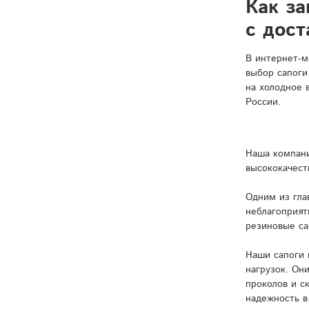
Как за
с дос
В интернет-м
выбор сапоги
на холодное 
России.
Наша компани
высококачест
Одним из гла
неблагоприят
резиновые са
Наши сапоги 
нагрузок. Он
проколов и с
надежность в