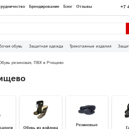
трудничество
Брендирование
Блог
Отзывы
+7 
бочая обувь
Защитная одежда
Трикотажные изделия
Защит
Обувь резиновая, ПВХ в Ртищево
тищево
Резиновые
сапоги
Обувь из войлока
Г