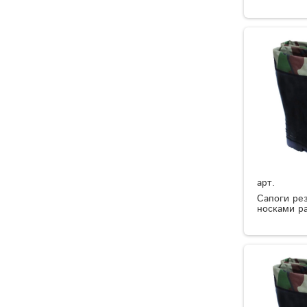
арт.
Сапоги ре
носками р