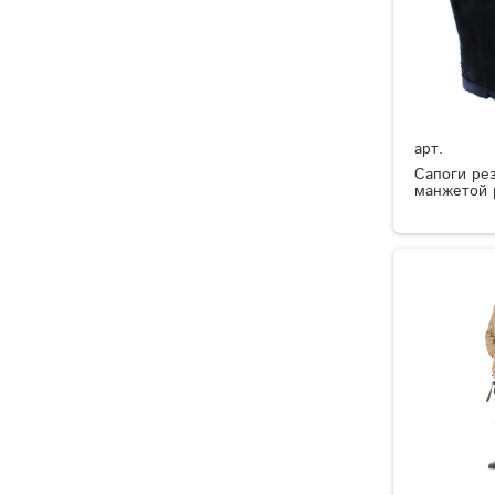
арт.
Сапоги ре
манжетой 