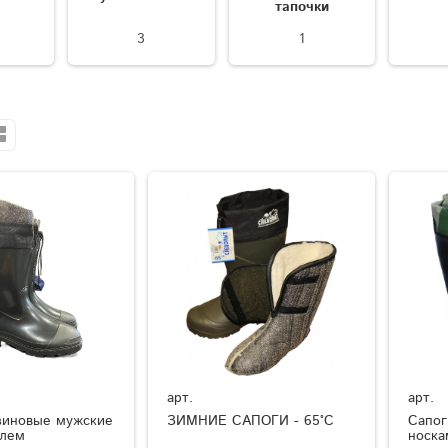
тапочки
3
1
арт.
арт.
зиновые мужские
ЗИМНИЕ САПОГИ - 65°C
Сапог
елем
носка