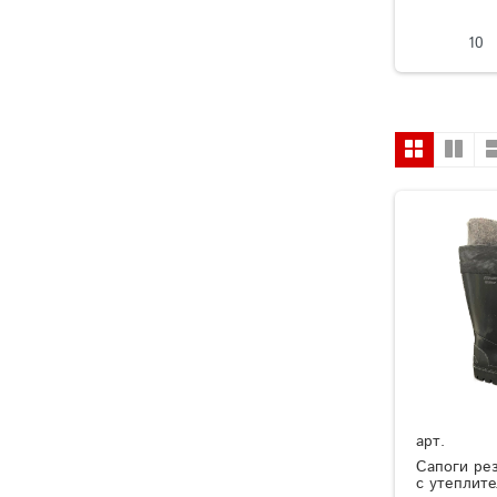
10
арт.
Сапоги ре
с утеплит