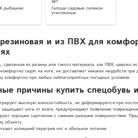
арт.
Х рыбацкие
Галоши садовые силикон
утепленные
 резиновая и из ПВХ для комфо
иях
ь, сделанная из резины или такого материала, как ПВХ, широко и
 комфортно сидят на ноге, не доставляют никаких неудобств при
у комфортно при любых неблагоприятных погодных условиях.
ные причины купить спецобувь и
рируют высокую износостойкость, не деформируются при постоян
 защищают ноги от влаги, предупреждают появление повреждени
ируют хорошее сцепление с самыми разными поверхностями. Пре
у объекту.
ускают излишний перегрев ног и обильное потение.