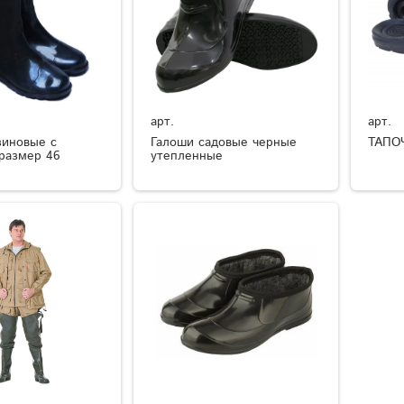
арт.
арт.
зиновые с
Галоши садовые черные
ТАПО
размер 46
утепленные