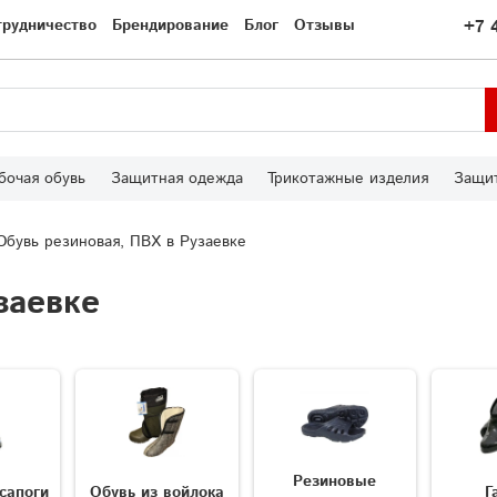
трудничество
Брендирование
Блог
Отзывы
+7 
бочая обувь
Защитная одежда
Трикотажные изделия
Защит
Обувь резиновая, ПВХ в Рузаевке
заевке
Резиновые
сапоги
Обувь из войлока
Г