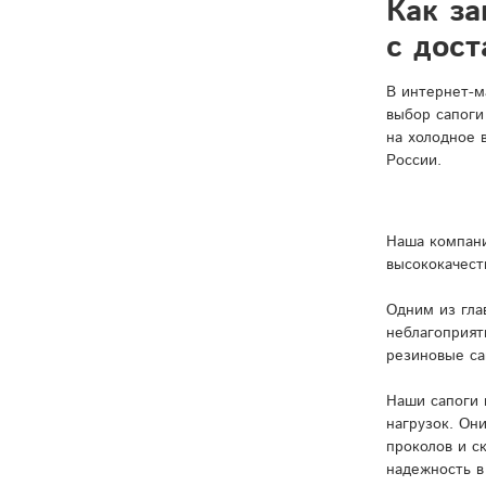
Как за
с дост
В интернет-м
выбор сапоги
на холодное 
России.
Наша компани
высококачест
Одним из гла
неблагоприят
резиновые са
Наши сапоги 
нагрузок. Он
проколов и с
надежность в