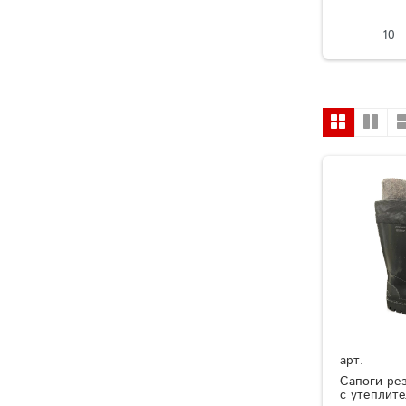
10
арт.
Сапоги ре
с утеплит