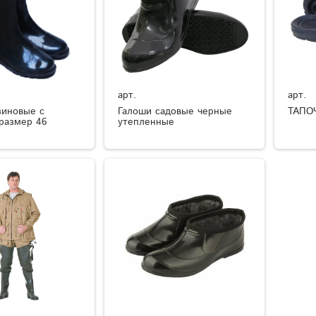
арт.
арт.
зиновые с
Галоши садовые черные
ТАПО
размер 46
утепленные