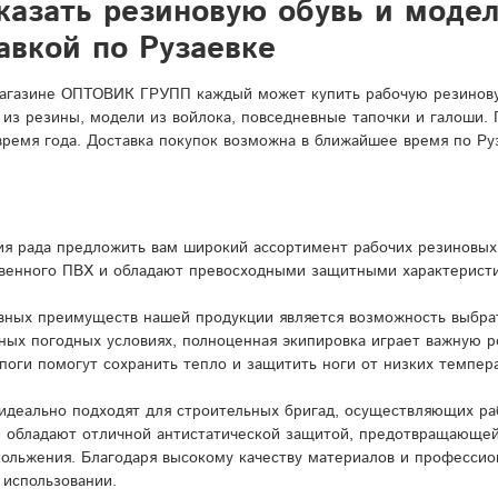
казать резиновую обувь и моде
авкой по Рузаевке
агазине ОПТОВИК ГРУПП каждый может купить рабочую резиновую
 из резины, модели из войлока, повседневные тапочки и галоши.
время года. Доставка покупок возможна в ближайшее время по Ру
я рада предложить вам широкий ассортимент рабочих резиновых 
венного ПВХ и обладают превосходными защитными характерист
вных преимуществ нашей продукции является возможность выбрат
ных погодных условиях, полноценная экипировка играет важную 
поги помогут сохранить тепло и защитить ноги от низких темпера
идеально подходят для строительных бригад, осуществляющих ра
и обладают отличной антистатической защитой, предотвращающей
кольжения. Благодаря высокому качеству материалов и профессио
 использовании.