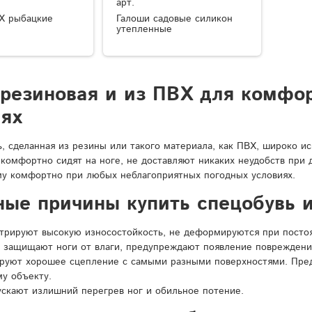
арт.
Х рыбацкие
Галоши садовые силикон
утепленные
 резиновая и из ПВХ для комфо
иях
ь, сделанная из резины или такого материала, как ПВХ, широко и
 комфортно сидят на ноге, не доставляют никаких неудобств при
у комфортно при любых неблагоприятных погодных условиях.
ные причины купить спецобувь и
рируют высокую износостойкость, не деформируются при постоян
 защищают ноги от влаги, предупреждают появление повреждени
ируют хорошее сцепление с самыми разными поверхностями. Пре
у объекту.
ускают излишний перегрев ног и обильное потение.