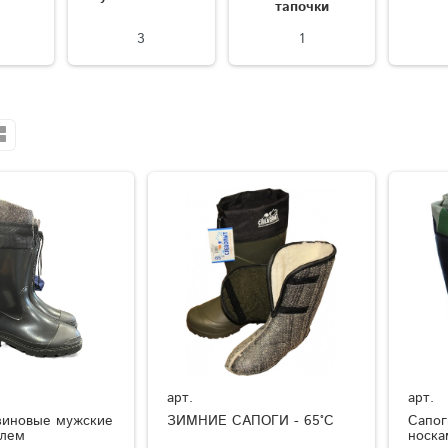
тапочки
3
1
арт.
арт.
зиновые мужские
ЗИМНИЕ САПОГИ - 65°C
Сапог
елем
носка