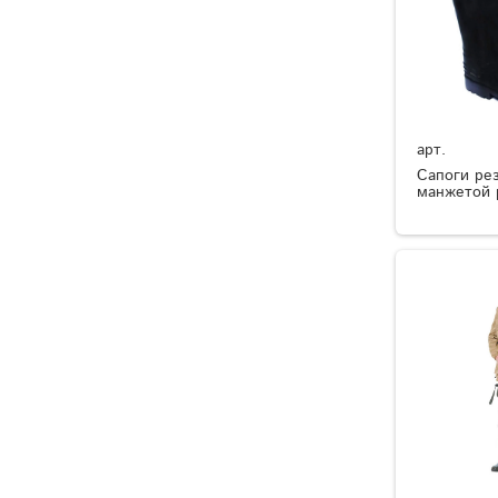
арт.
Сапоги ре
манжетой 