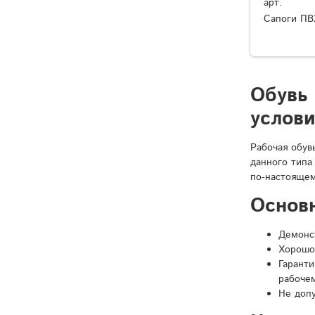
арт.
Сапоги ПВ
Обувь
услов
Рабочая обув
данного типа
по-настоящем
Основ
Демонст
Хорошо
Гарант
рабочем
Не доп