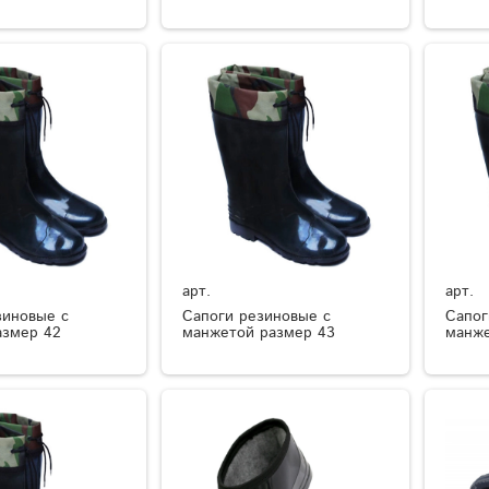
арт.
арт.
зиновые с
Сапоги резиновые с
Сапог
азмер 42
манжетой размер 43
манже