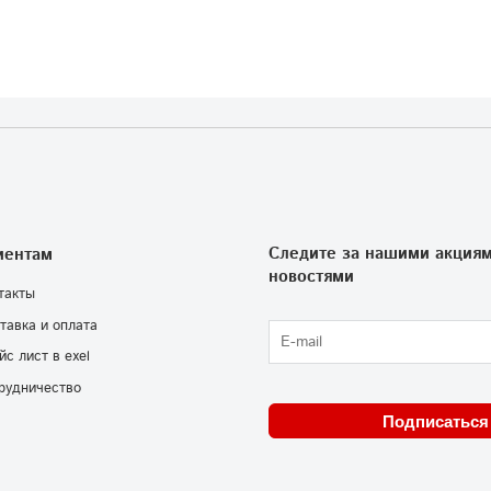
Следите за нашими акциям
иентам
новостями
такты
тавка и оплата
йс лист в exel
рудничество
Подписаться