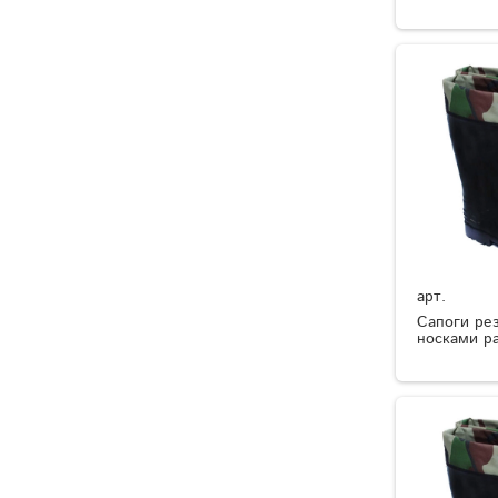
арт.
Сапоги ре
носками р