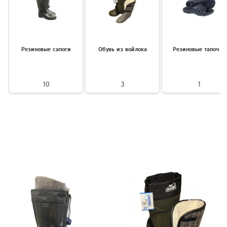
Резиновые сапоги
Обувь из войлока
Резиновые тапочки
10
3
1