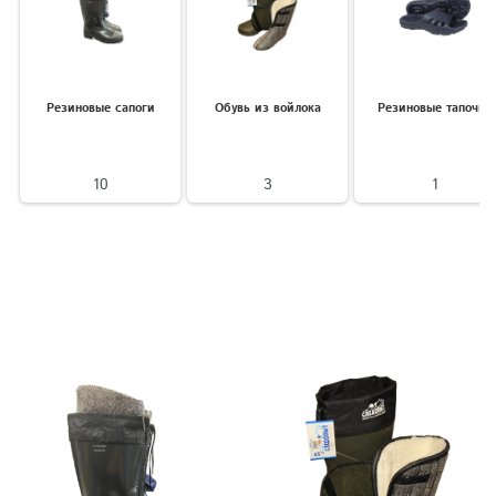
Резиновые сапоги
Обувь из войлока
Резиновые тапочки
10
3
1