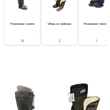
Резиновые сапоги
Обувь из войлока
Резиновые тапочки
10
3
1