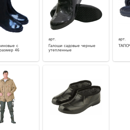
арт.
арт.
зиновые с
Галоши садовые черные
ТАПО
размер 46
утепленные