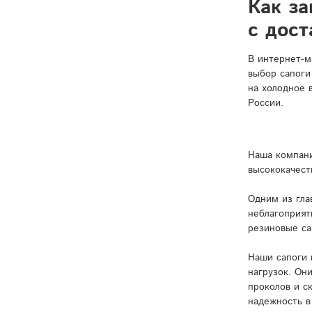
Как за
с дост
В интернет-м
выбор сапоги
на холодное 
России.
Наша компани
высококачест
Одним из гла
неблагоприят
резиновые са
Наши сапоги 
нагрузок. Он
проколов и с
надежность в