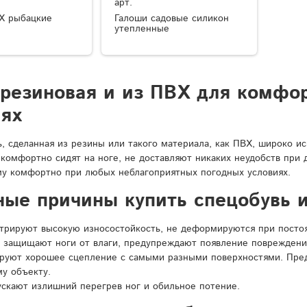
арт.
Х рыбацкие
Галоши садовые силикон
утепленные
 резиновая и из ПВХ для комфо
иях
ь, сделанная из резины или такого материала, как ПВХ, широко и
 комфортно сидят на ноге, не доставляют никаких неудобств при
у комфортно при любых неблагоприятных погодных условиях.
ные причины купить спецобувь и
рируют высокую износостойкость, не деформируются при постоян
 защищают ноги от влаги, предупреждают появление повреждени
ируют хорошее сцепление с самыми разными поверхностями. Пре
у объекту.
ускают излишний перегрев ног и обильное потение.