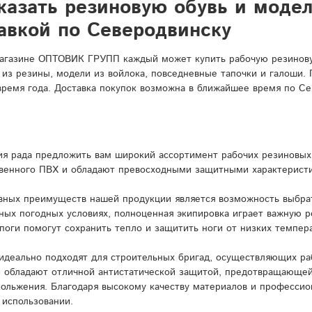
казать резиновую обувь и моде
авкой по Северодвинску
агазине ОПТОВИК ГРУПП каждый может купить рабочую резиновую
 из резины, модели из войлока, повседневные тапочки и галоши.
время года. Доставка покупок возможна в ближайшее время по Се
я рада предложить вам широкий ассортимент рабочих резиновых 
венного ПВХ и обладают превосходными защитными характерист
вных преимуществ нашей продукции является возможность выбрат
ных погодных условиях, полноценная экипировка играет важную 
поги помогут сохранить тепло и защитить ноги от низких темпера
идеально подходят для строительных бригад, осуществляющих ра
и обладают отличной антистатической защитой, предотвращающей
кольжения. Благодаря высокому качеству материалов и профессио
 использовании.