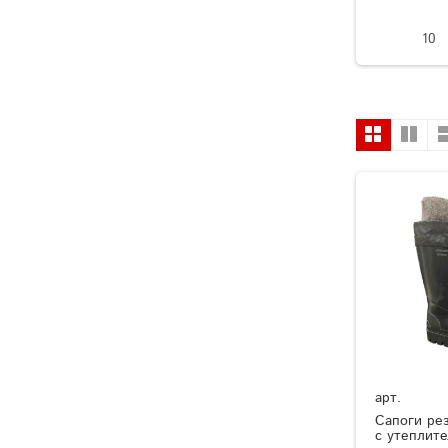
10
арт.
Сапоги ре
с утеплит