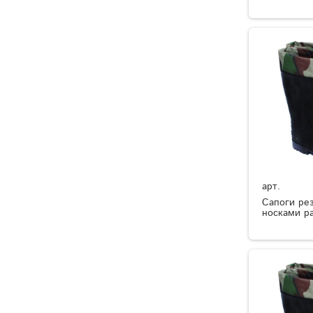
арт.
Сапоги ре
носками р