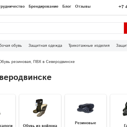
трудничество
Брендирование
Блог
Отзывы
+7 
бочая обувь
Защитная одежда
Трикотажные изделия
Защит
Обувь резиновая, ПВХ в Северодвинске
еверодвинске
Резиновые
сапоги
Обувь из войлока
Г