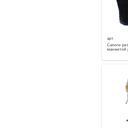
арт.
Сапоги ре
манжетой 