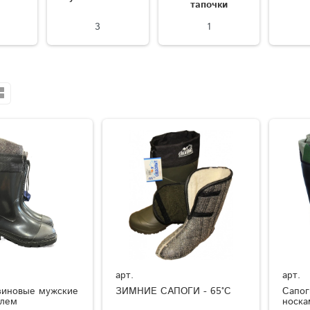
тапочки
3
1
арт.
арт.
зиновые мужские
ЗИМНИЕ САПОГИ - 65°C
Сапог
елем
носка