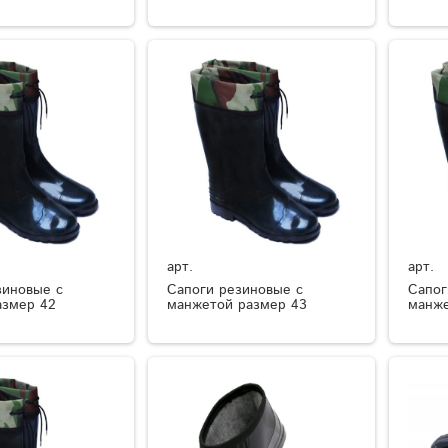
арт.
арт.
зиновые с
Сапоги резиновые с
Сапог
азмер 42
манжетой размер 43
манже