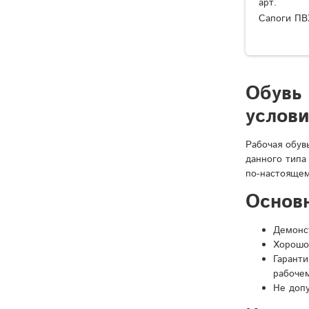
арт.
Сапоги ПВ
Обувь
услов
Рабочая обув
данного типа
по-настоящем
Основ
Демонст
Хорошо
Гарант
рабочем
Не доп