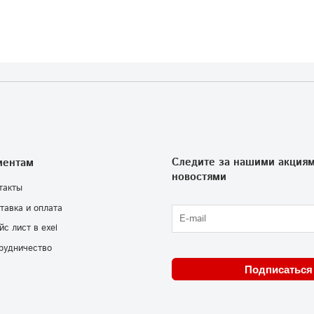
Следите за нашими акциям
иентам
новостями
такты
тавка и оплата
йс лист в exel
рудничество
Подписаться