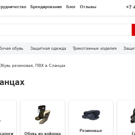
трудничество
Брендирование
Блог
Отзывы
+7 
бочая обувь
Защитная одежда
Трикотажные изделия
Защит
Обувь резиновая, ПВХ в Сланцах
анцах
Резиновые
сапоги
Обувь из войлока
Г