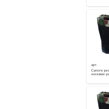
арт.
Сапоги ре
носками р