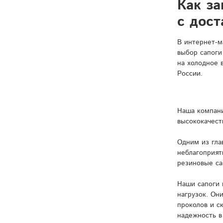
Как за
с дост
В интернет-м
выбор сапоги
на холодное 
России.
Наша компани
высококачест
Одним из гла
неблагоприят
резиновые са
Наши сапоги 
нагрузок. Он
проколов и с
надежность в