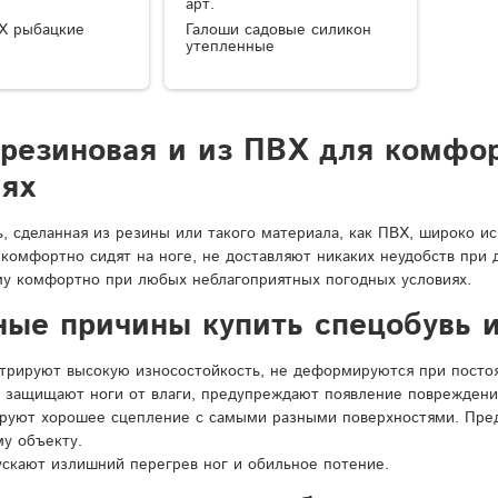
арт.
Х рыбацкие
Галоши садовые силикон
утепленные
 резиновая и из ПВХ для комфо
иях
ь, сделанная из резины или такого материала, как ПВХ, широко и
 комфортно сидят на ноге, не доставляют никаких неудобств при
у комфортно при любых неблагоприятных погодных условиях.
ные причины купить спецобувь и
рируют высокую износостойкость, не деформируются при постоян
 защищают ноги от влаги, предупреждают появление повреждени
ируют хорошее сцепление с самыми разными поверхностями. Пре
у объекту.
ускают излишний перегрев ног и обильное потение.