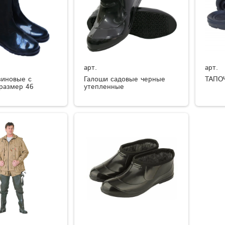
арт.
арт.
зиновые с
Галоши садовые черные
ТАПО
размер 46
утепленные