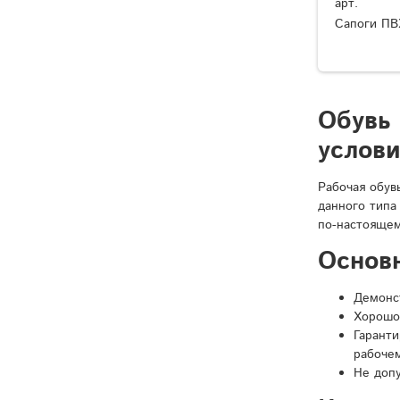
арт.
Сапоги ПВ
Обувь
услов
Рабочая обув
данного типа
по-настоящем
Основ
Демонст
Хорошо
Гарант
рабочем
Не доп