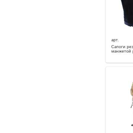
арт.
Сапоги ре
манжетой 