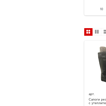
10
арт.
Сапоги ре
с утеплит