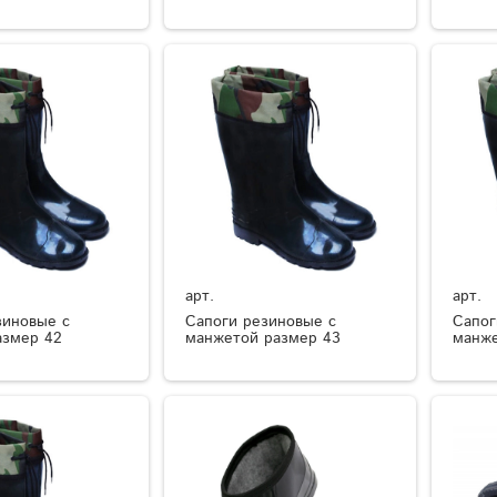
арт.
арт.
зиновые с
Сапоги резиновые с
Сапог
азмер 42
манжетой размер 43
манже