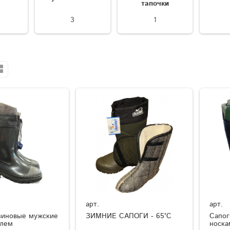
тапочки
3
1
арт.
арт.
зиновые мужские
ЗИМНИЕ САПОГИ - 65°C
Сапог
елем
носка