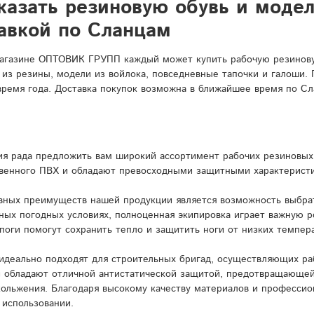
казать резиновую обувь и моде
авкой по Сланцам
агазине ОПТОВИК ГРУПП каждый может купить рабочую резиновую
 из резины, модели из войлока, повседневные тапочки и галоши.
время года. Доставка покупок возможна в ближайшее время по Сл
я рада предложить вам широкий ассортимент рабочих резиновых 
венного ПВХ и обладают превосходными защитными характерист
вных преимуществ нашей продукции является возможность выбрат
ных погодных условиях, полноценная экипировка играет важную 
поги помогут сохранить тепло и защитить ноги от низких темпера
идеально подходят для строительных бригад, осуществляющих ра
и обладают отличной антистатической защитой, предотвращающей
кольжения. Благодаря высокому качеству материалов и профессио
 использовании.