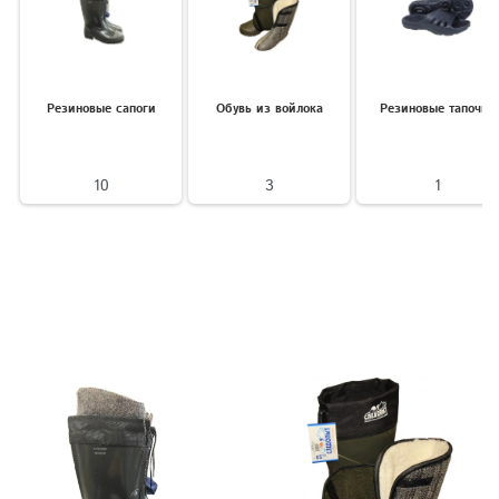
Резиновые сапоги
Обувь из войлока
Резиновые тапочки
10
3
1