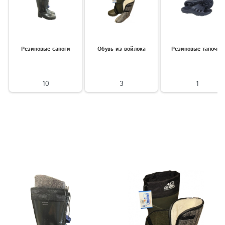
Резиновые сапоги
Обувь из войлока
Резиновые тапочки
10
3
1