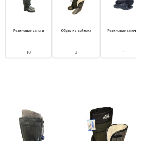
Резиновые сапоги
Обувь из войлока
Резиновые тапочки
10
3
1