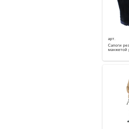
арт.
Сапоги ре
манжетой 