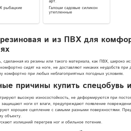
арт.
Х рыбацкие
Галоши садовые силикон
утепленные
 резиновая и из ПВХ для комфо
иях
ь, сделанная из резины или такого материала, как ПВХ, широко и
 комфортно сидят на ноге, не доставляют никаких неудобств при
у комфортно при любых неблагоприятных погодных условиях.
ные причины купить спецобувь и
рируют высокую износостойкость, не деформируются при постоян
 защищают ноги от влаги, предупреждают появление повреждени
ируют хорошее сцепление с самыми разными поверхностями. Пре
у объекту.
ускают излишний перегрев ног и обильное потение.