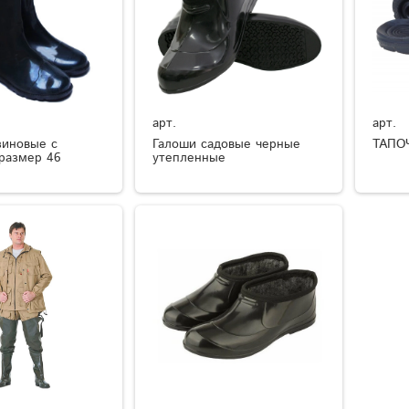
арт.
арт.
зиновые с
Галоши садовые черные
ТАПО
размер 46
утепленные