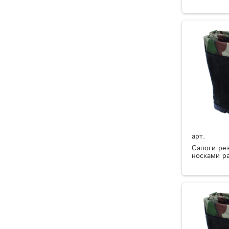
арт.
Сапоги ре
носками р