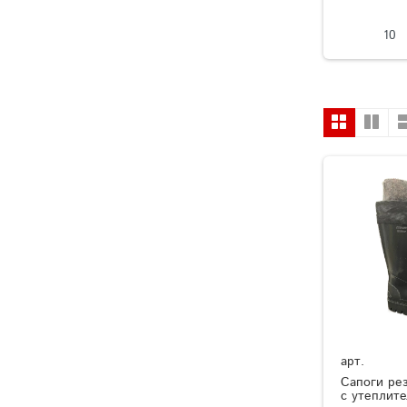
10
арт.
Сапоги ре
с утеплит