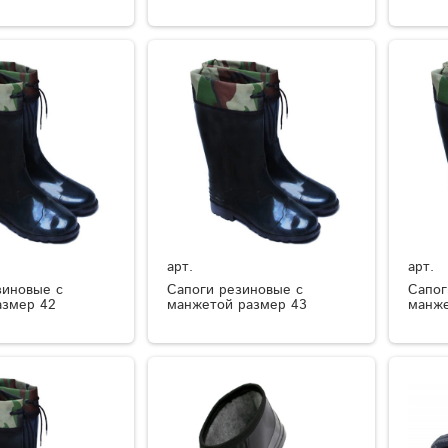
арт.
арт.
зиновые с
Сапоги резиновые с
Сапог
азмер 42
манжетой размер 43
манже