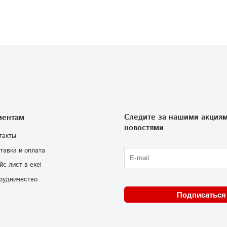
Следите за нашими акциям
иентам
новостями
такты
тавка и оплата
йс лист в exel
рудничество
Подписаться