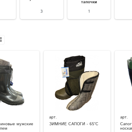
тапочки
3
1
арт.
арт.
зиновые мужские
ЗИМНИЕ САПОГИ - 65°C
Сапог
елем
носка