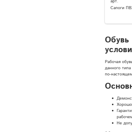
арт.
Сапоги ПВ
Обувь
услов
Рабочая обув
данного типа
по-настоящем
Основ
Демонст
Хорошо
Гарант
рабочем
Не доп