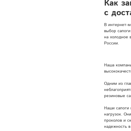
Как за
с дост
В интернет-м
выбор сапоги
на холодное 
России.
Наша компани
высококачест
Одним из гла
неблагоприят
резиновые са
Наши сапоги 
нагрузок. Он
проколов и с
надежность в