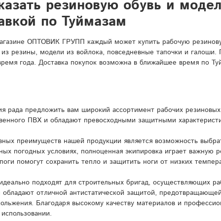
казать резиновую обувь и моде
авкой по Туймазам
агазине ОПТОВИК ГРУПП каждый может купить рабочую резиновую
 из резины, модели из войлока, повседневные тапочки и галоши.
время года. Доставка покупок возможна в ближайшее время по Ту
я рада предложить вам широкий ассортимент рабочих резиновых 
венного ПВХ и обладают превосходными защитными характерист
вных преимуществ нашей продукции является возможность выбрат
ных погодных условиях, полноценная экипировка играет важную 
поги помогут сохранить тепло и защитить ноги от низких темпера
идеально подходят для строительных бригад, осуществляющих ра
и обладают отличной антистатической защитой, предотвращающей
кольжения. Благодаря высокому качеству материалов и профессио
 использовании.