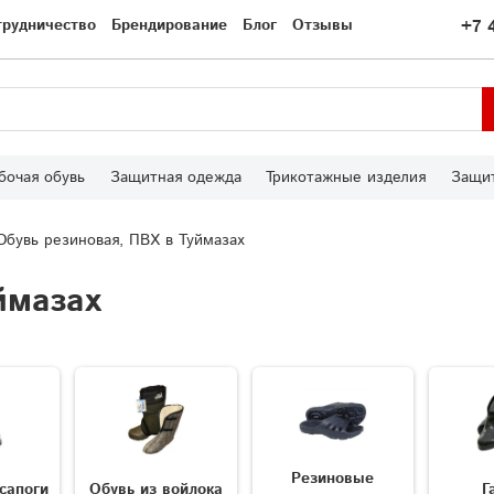
трудничество
Брендирование
Блог
Отзывы
+7 
бочая обувь
Защитная одежда
Трикотажные изделия
Защит
Обувь резиновая, ПВХ в Туймазах
ймазах
Резиновые
сапоги
Обувь из войлока
Г