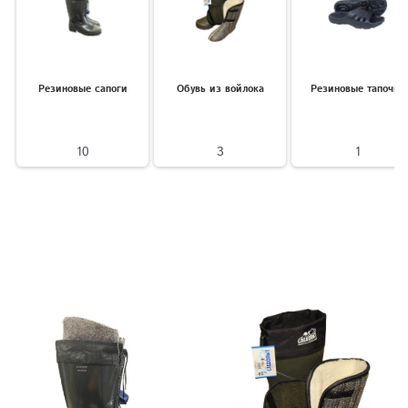
Резиновые сапоги
Обувь из войлока
Резиновые тапочки
10
3
1