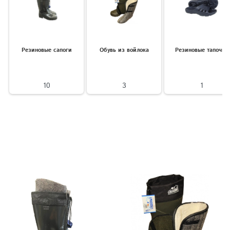
Резиновые сапоги
Обувь из войлока
Резиновые тапочки
10
3
1