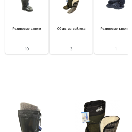
Резиновые сапоги
Обувь из войлока
Резиновые тапочки
10
3
1