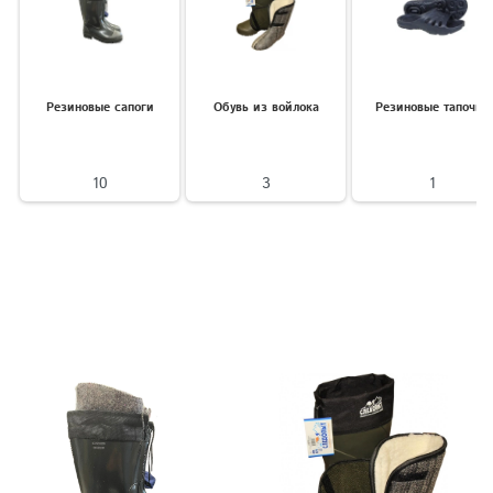
Резиновые сапоги
Обувь из войлока
Резиновые тапочки
10
3
1