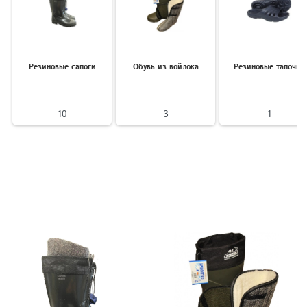
Резиновые сапоги
Обувь из войлока
Резиновые тапочки
10
3
1