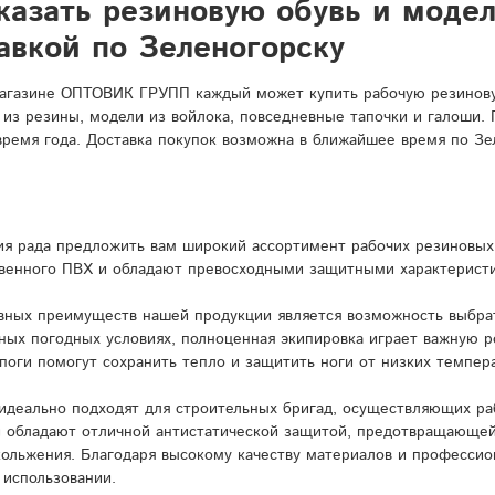
казать резиновую обувь и моде
авкой по Зеленогорску
агазине ОПТОВИК ГРУПП каждый может купить рабочую резиновую
 из резины, модели из войлока, повседневные тапочки и галоши.
время года. Доставка покупок возможна в ближайшее время по Зе
я рада предложить вам широкий ассортимент рабочих резиновых 
венного ПВХ и обладают превосходными защитными характерист
вных преимуществ нашей продукции является возможность выбрат
ных погодных условиях, полноценная экипировка играет важную 
поги помогут сохранить тепло и защитить ноги от низких темпера
идеально подходят для строительных бригад, осуществляющих ра
и обладают отличной антистатической защитой, предотвращающей
кольжения. Благодаря высокому качеству материалов и профессио
 использовании.