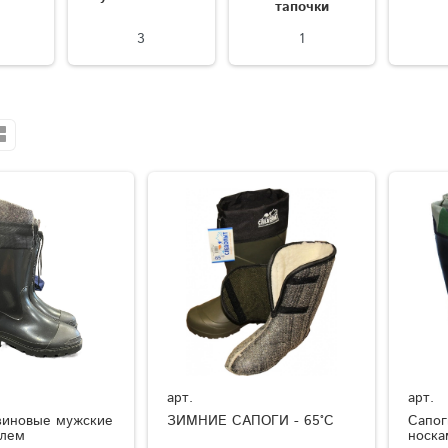
тапочки
3
1
арт.
арт.
зиновые мужские
ЗИМНИЕ САПОГИ - 65°C
Сапог
елем
носка