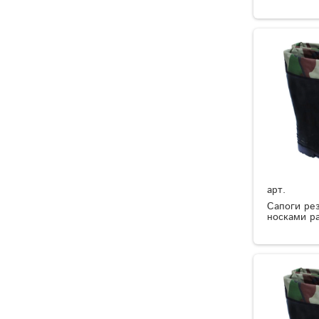
арт.
Сапоги ре
носками р