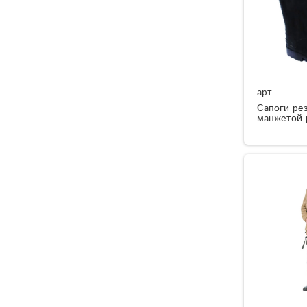
арт.
Сапоги ре
манжетой 