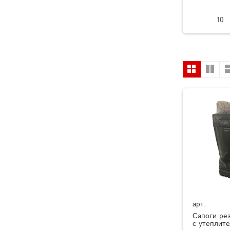
10
арт.
Сапоги ре
с утеплит