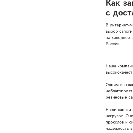
Как за
с дост
В интернет-м
выбор сапоги
на холодное 
России.
Наша компани
высококачест
Одним из гла
неблагоприят
резиновые са
Наши сапоги 
нагрузок. Он
проколов и с
надежность в