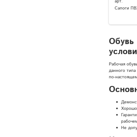
арт.
Сапоги ПВ
Обувь
услов
Рабочая обув
данного типа
по-настоящем
Основ
Демонст
Хорошо
Гарант
рабочем
Не доп