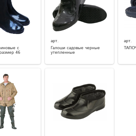
арт.
арт.
зиновые с
Галоши садовые черные
ТАПО
размер 46
утепленные