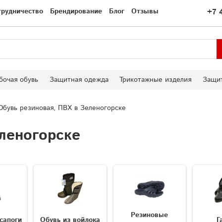
трудничество
Брендирование
Блог
Отзывы
+7 
бочая обувь
Защитная одежда
Трикотажные изделия
Защит
Обувь резиновая, ПВХ в Зеленогорске
леногорске
Резиновые
сапоги
Обувь из войлока
Г