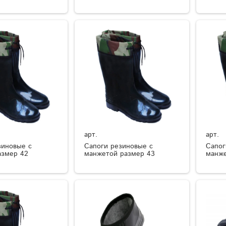
арт.
арт.
зиновые с
Сапоги резиновые с
Сапог
азмер 42
манжетой размер 43
манже