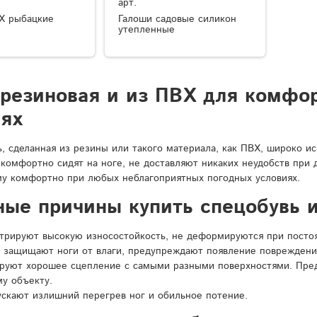
арт.
Х рыбацкие
Галоши садовые силикон
утепленные
 резиновая и из ПВХ для комфо
иях
ь, сделанная из резины или такого материала, как ПВХ, широко и
 комфортно сидят на ноге, не доставляют никаких неудобств при
у комфортно при любых неблагоприятных погодных условиях.
ные причины купить спецобувь и
рируют высокую износостойкость, не деформируются при постоян
 защищают ноги от влаги, предупреждают появление повреждени
ируют хорошее сцепление с самыми разными поверхностями. Пре
у объекту.
ускают излишний перегрев ног и обильное потение.