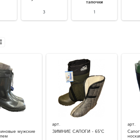
тапочки
3
1
арт.
арт.
зиновые мужские
ЗИМНИЕ САПОГИ - 65°C
Сапог
елем
носка