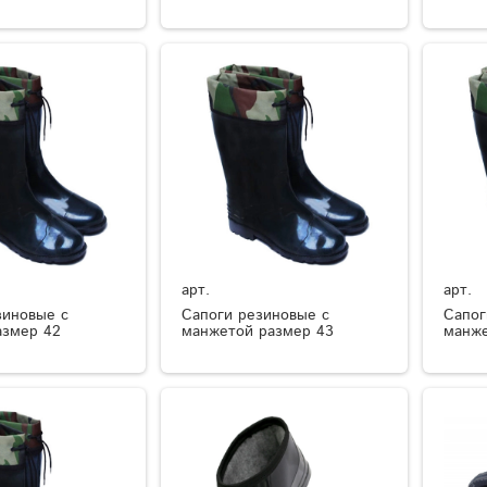
арт.
арт.
зиновые с
Сапоги резиновые с
Сапог
азмер 42
манжетой размер 43
манже