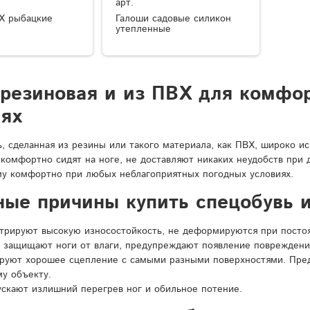
арт.
Х рыбацкие
Галоши садовые силикон
утепленные
 резиновая и из ПВХ для комфо
иях
ь, сделанная из резины или такого материала, как ПВХ, широко и
 комфортно сидят на ноге, не доставляют никаких неудобств при
у комфортно при любых неблагоприятных погодных условиях.
ные причины купить спецобувь и
рируют высокую износостойкость, не деформируются при постоян
 защищают ноги от влаги, предупреждают появление повреждени
ируют хорошее сцепление с самыми разными поверхностями. Пре
у объекту.
ускают излишний перегрев ног и обильное потение.