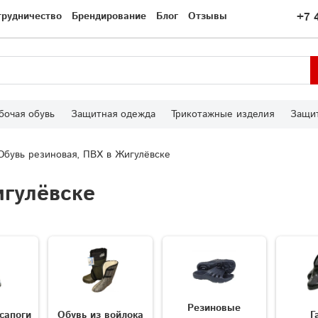
трудничество
Брендирование
Блог
Отзывы
+7 
бочая обувь
Защитная одежда
Трикотажные изделия
Защит
Обувь резиновая, ПВХ в Жигулёвске
игулёвске
Резиновые
сапоги
Обувь из войлока
Г