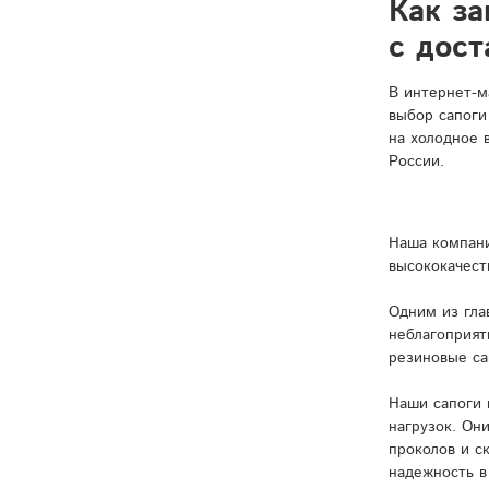
Как за
с дост
В интернет-м
выбор сапоги
на холодное 
России.
Наша компани
высококачест
Одним из гла
неблагоприят
резиновые са
Наши сапоги 
нагрузок. Он
проколов и с
надежность в