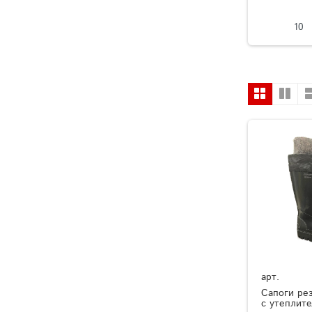
10
арт.
Сапоги ре
с утеплит