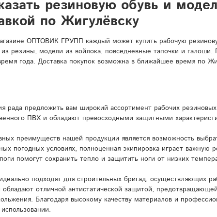
казать резиновую обувь и моде
авкой по Жигулёвску
агазине ОПТОВИК ГРУПП каждый может купить рабочую резиновую
 из резины, модели из войлока, повседневные тапочки и галоши.
время года. Доставка покупок возможна в ближайшее время по Жи
я рада предложить вам широкий ассортимент рабочих резиновых 
венного ПВХ и обладают превосходными защитными характерист
вных преимуществ нашей продукции является возможность выбрат
ных погодных условиях, полноценная экипировка играет важную 
поги помогут сохранить тепло и защитить ноги от низких темпера
идеально подходят для строительных бригад, осуществляющих ра
и обладают отличной антистатической защитой, предотвращающей
кольжения. Благодаря высокому качеству материалов и профессио
 использовании.