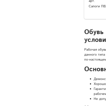
арт.
Сапоги ПВ
Обувь
услов
Рабочая обув
данного типа
по-настоящем
Основ
Демонст
Хорошо
Гарант
рабочем
Не доп