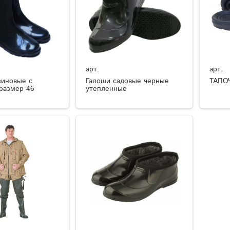
арт.
арт.
зиновые с
Галоши садовые черные
ТАПО
размер 46
утепленные