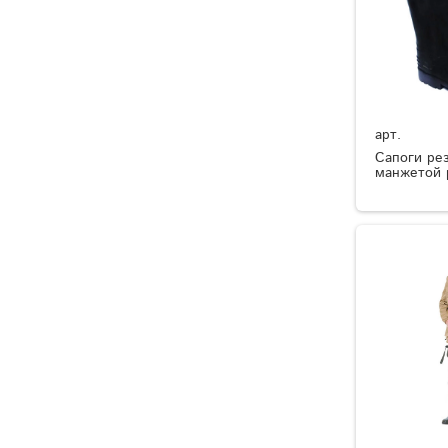
арт.
Сапоги ре
манжетой 