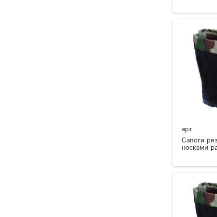
арт.
Сапоги ре
носками р