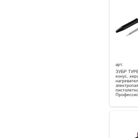
арт.
ЗУБР ТУРБ
конус, ке
нагревател
электропая
пистолетно
Профессио