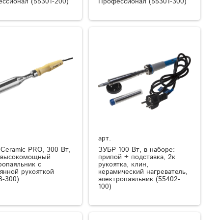
ссионал (55301-200)
Профессионал (55301-300)
арт.
Ceramic PRO, 300 Вт,
ЗУБР 100 Вт, в наборе:
 высокомощный
припой + подставка, 2к
ропаяльник с
рукоятка, клин,
янной рукояткой
керамический нагреватель,
3-300)
электропаяльник (55402-
100)