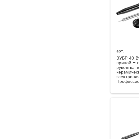
арт.
ЗУБР 40 Вт
припой + п
рукоятка, 
керамическ
электропая
Профессио