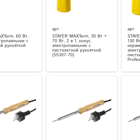
арт.
арт.
XTerm, 60 Вт,
STAYER MAXTerm, 30 Вт +
STAYE
тропаяльник с
70 Вт, 2 в 1, конус,
130 Вт
ой рукояткой
электропаяльник с
керам
пистолетной рукояткой
элект
(55307-70)
писто
Profes