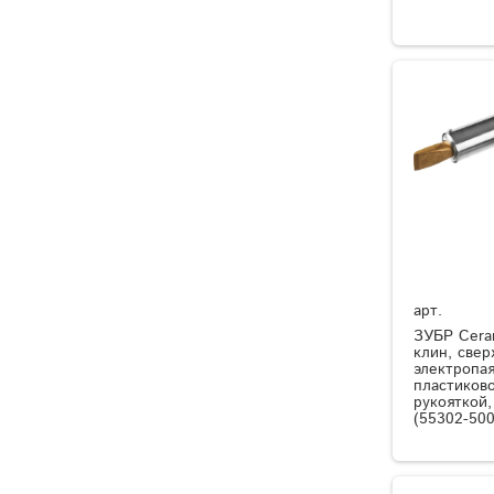
арт.
ЗУБР Cera
клин, све
электропая
пластиков
рукояткой
(55302-500