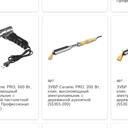
Профе
арт.
арт.
mic PRO, 500 Вт,
ЗУБР Ceramic PRO, 200 Вт,
ЗУБР 
рхмощный
клин, высокомощный
клин,
льник с
электропаяльник с
элект
ой пистолетной
деревянной рукояткой
дерев
, Профессионал
(55303-200)
(5530
)