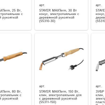
арт.
арт.
XTerm, 25 Вт,
STAYER MAXTerm, 30 Вт
STAYE
ктропаяльник с
конус, электропаяльник с
конус
й рукояткой
деревянной рукояткой
дерев
(55310-30)
(5531
арт.
арт.
XTerm, 80 Вт,
STAYER MAXTerm, 150 Вт,
ЗУБР 
тропаяльник с
клин, электропаяльник для
клин,
й рукояткой
с деревянной рукояткой
элект
(55311-150)
пласт