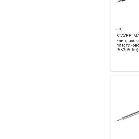
арт.
STAYER MA
клин, элек
пластиков
(55305-60)