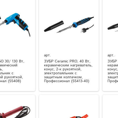
арт.
арт.
О 30/ 130 Вт,
ЗУБР Ceramic PRO, 40 Вт,
ЗУБР 
рамический
керамическим нагреватель,
керам
ь,
конус, 2-к рукояткой,
конус
льник с
электропаяльник с
элект
й рукояткой,
защитным колпачком,
защит
нал (55408)
Профессионал (55413-40)
Профе