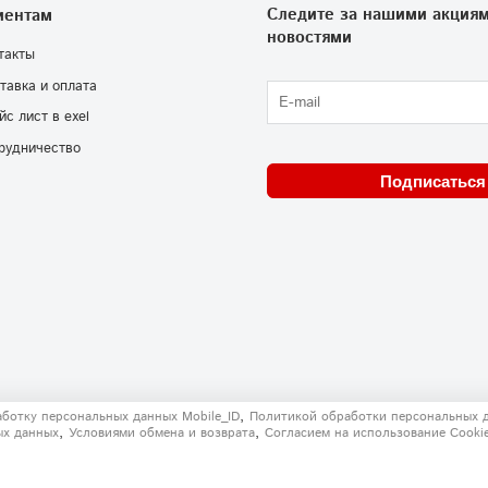
Следите за нашими акциям
иентам
новостями
такты
тавка и оплата
йс лист в exel
рудничество
Подписаться
,
аботку персональных данных Mobile_ID
Политикой обработки персональных 
,
,
ых данных
Условиями обмена и возврата
Согласием на использование Сooki
решения запрещено