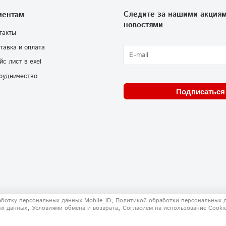
Следите за нашими акциям
иентам
новостями
такты
тавка и оплата
йс лист в exel
рудничество
Подписаться
,
аботку персональных данных Mobile_ID
Политикой обработки персональных 
,
,
ых данных
Условиями обмена и возврата
Согласием на использование Сooki