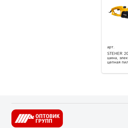
арт.
STEHER 20
шина, элек
цепная пил