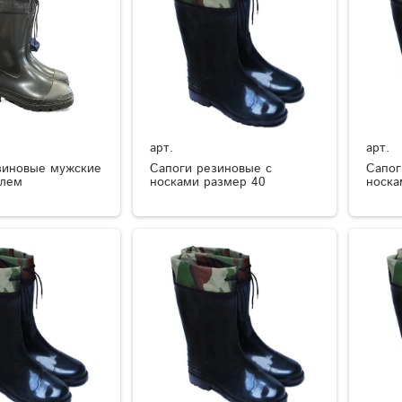
арт.
арт.
зиновые мужские
Сапоги резиновые с
Сапог
елем
носками размер 40
носка