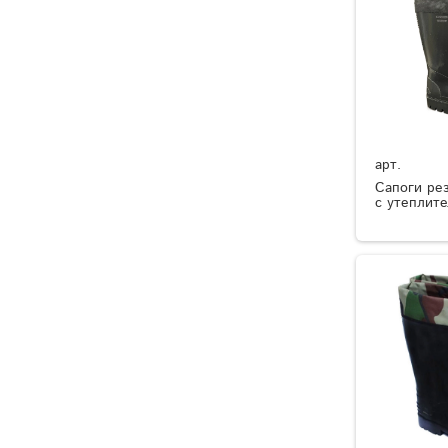
арт.
Сапоги ре
с утеплит