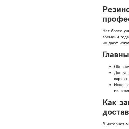
Резин
профе
Нет более ун
времени года
не дают нога
Главн
Обеспе
Доступн
вариант
Исполь
изнаши
Как за
доста
В интернет-м