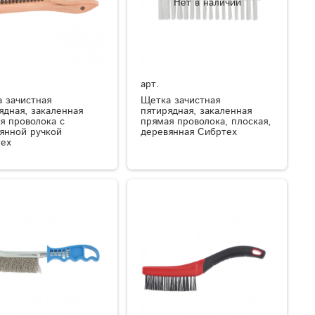
Нет в наличии
арт.
 зачистная
Щетка зачистная
ядная, закаленная
пятирядная, закаленная
я проволока с
прямая проволока, плоская,
янной ручкой
деревянная Сибртех
ех