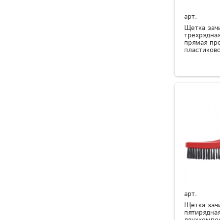
арт.
Щетка зач
трехрядная
прямая пр
пластиково
арт.
Щетка зач
пятирядная