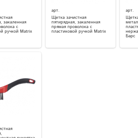
арт.
арт.
истная
Щетка зачистная
Щетка
, закаленная
пятирядная, закаленная
метал
оволока с
прямая проволока с
пласт
й ручкой Matrix
пластиковой ручкой Matrix
нержа
Барс
истная
,