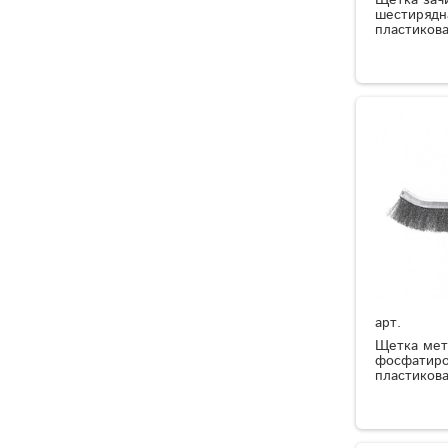
шестирядна
пластикова
арт.
Щетка мет
фосфатиро
пластикова