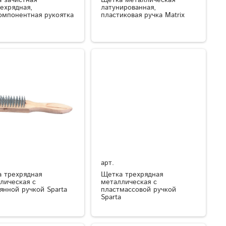
ехрядная,
латунированная,
омпонентная рукоятка
пластиковая ручка Matrix
арт.
 трехрядная
Щетка трехрядная
лическая с
металлическая с
янной ручкой Sparta
пластмассовой ручкой
Sparta