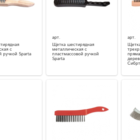
арт.
арт.
тирядная
Щетка шестирядная
Щетка
ская с
металлическая с
трехр
 ручкой Sparta
пластмассовой ручкой
пряма
Sparta
дерев
Сибрт