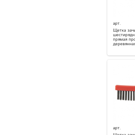
арт.
Щетка зач
шестирядн
прямая про
деревянна
арт.
Щетка зач