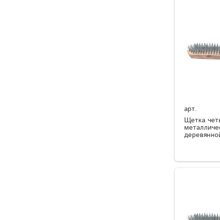
арт.
Щетка чет
металличе
деревянной