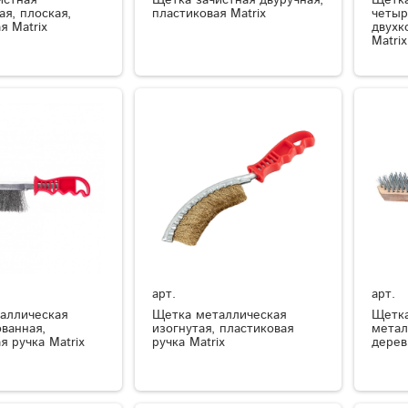
я, плоская,
пластиковая Matrix
четыр
я Matrix
двухк
Matrix
арт.
арт.
аллическая
Щетка металлическая
Щетка
ванная,
изогнутая, пластиковая
метал
я ручка Matrix
ручка Matrix
дерев