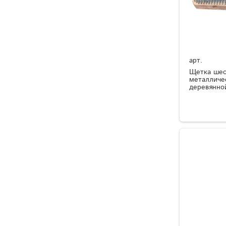
арт.
Щетка шес
металличе
деревянной