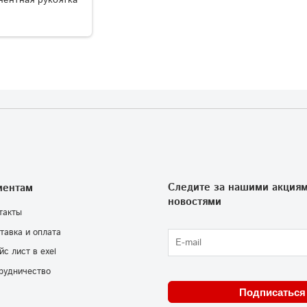
нентная рукоятка
Следите за нашими акциям
иентам
новостями
такты
тавка и оплата
йс лист в exel
рудничество
Подписаться