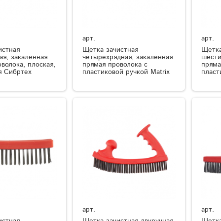
арт.
арт.
истная
Щетка зачистная
Щетка
ая, закаленная
четырехрядная, закаленная
шести
волока, плоская,
прямая проволока с
пряма
я Сибртех
пластиковой ручкой Matrix
пласт
арт.
арт.
истная
Щетка зачистная двуручная,
Щетка