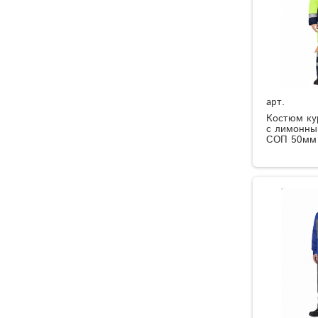
арт.
Костюм кур
с лимонны
СОП 50мм 