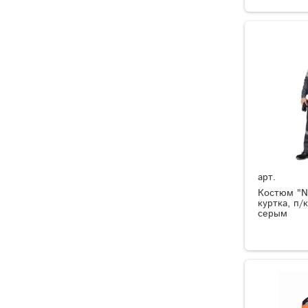
арт.
Костюм "N
куртка, п/
серым