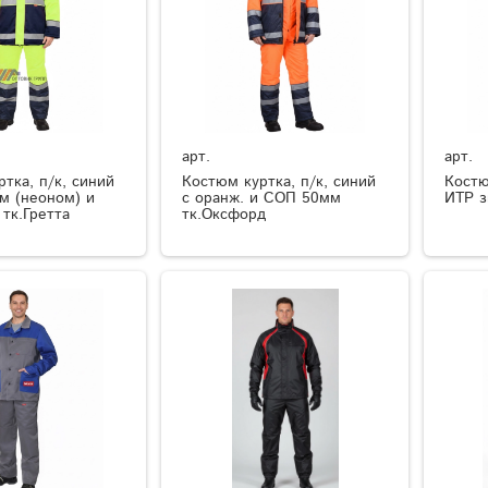
арт.
арт.
тка, п/к, синий
Костюм куртка, п/к, синий
Костю
м (неоном) и
с оранж. и СОП 50мм
ИТР 
тк.Гретта
тк.Оксфорд