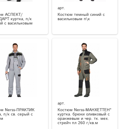
арт.
юм АСПЕКТ/
Костюм темный синий с
АРТ куртка, п/к
васильковым п\к
ий с васильковым
арт.
м Nerss-ПРАКТИК
Костюм Nerss-МАНХЕТТЕН"
а, п/к св. серый с
куртка. брюки оливковый с
ым
оранжевым и чер. тк. мех.
стрейч пл 260 г/кв.м