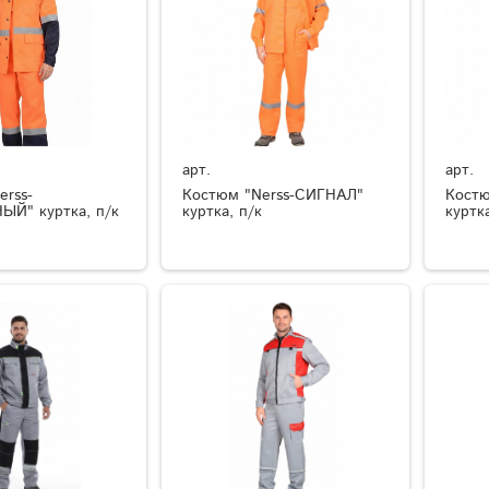
арт.
арт.
erss-
Костюм "Nerss-СИГНАЛ"
Кост
Й" куртка, п/к
куртка, п/к
куртк