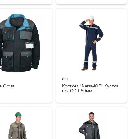
арт.
а Gross
Костюм "Nerss-ЮГ" Куртка,
п/к СОП 50мм