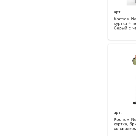
арт.
Костюм Ne
куртка + 
Серый с ч
арт.
Костюм Ne
куртка, б
со спилком