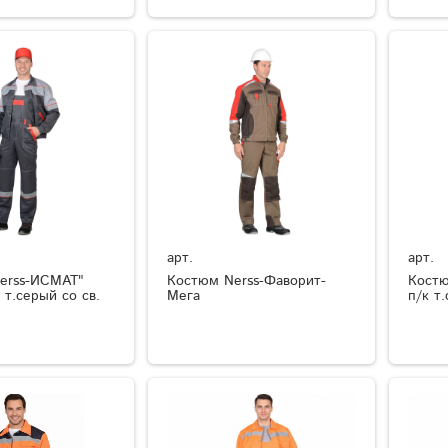
арт.
арт.
erss-ИСМАТ"
Костюм Nerss-Фаворит-
Костю
к т.серый со св.
Мега
п/к т