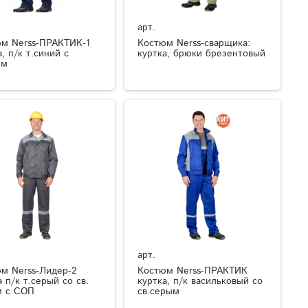
арт.
м Nerss-ПРАКТИК-1
Костюм Nerss-сварщика:
, п/к т.синий с
куртка, брюки брезентовый
ым
арт.
м Nerss-Лидер-2
Костюм Nerss-ПРАКТИК
а п/к т.серый со св.
куртка, п/к васильковый со
м с СОП
св.серым