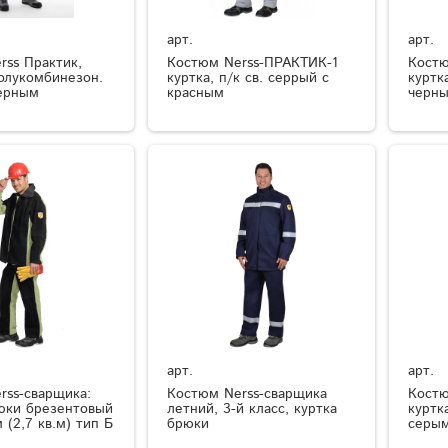
арт.
арт.
rss Практик,
Костюм Nerss-ПРАКТИК-1
Костю
полукомбинезон.
куртка, п/к св. серрый с
куртка
ерным
красным
черн
арт.
арт.
rss-сварщика:
Костюм Nerss-сварщика
Костю
рюки брезентовый
летний, 3-й класс, куртка
куртк
 (2,7 кв.м) тип Б
брюки
серы