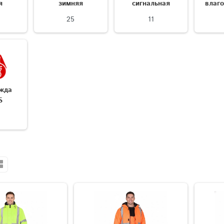
я
зимняя
сигнальная
влаг
25
11
жда
S