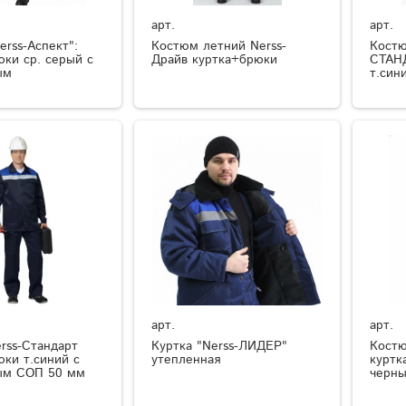
арт.
арт.
rss-Аспект":
Костюм летний Nerss-
Кост
юки ср. серый с
Драйв куртка+брюки
СТАНД
ым
т.син
арт.
арт.
rss-Стандарт
Куртка "Nerss-ЛИДЕР"
Костю
юки т.синий с
утепленная
куртк
ым СОП 50 мм
черн