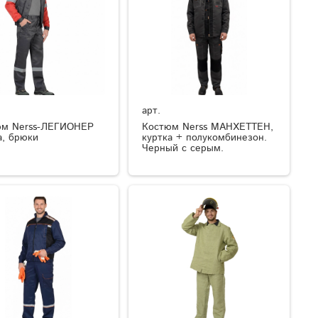
арт.
юм Nerss-ЛЕГИОНЕР
Костюм Nerss МАНХЕТТЕН,
а, брюки
куртка + полукомбинезон.
Черный с серым.