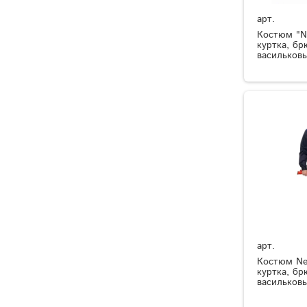
арт.
Костюм "Ne
куртка, бр
васильков
арт.
Костюм Ne
куртка, бр
васильков