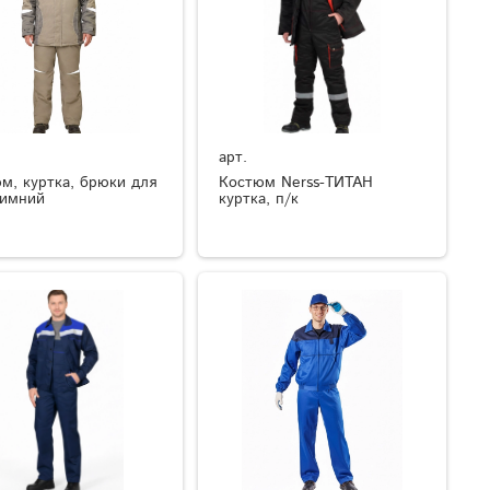
арт.
м, куртка, брюки для
Костюм Nerss-ТИТАН
зимний
куртка, п/к