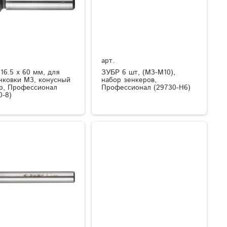
арт.
16.5 x 60 мм, для
ЗУБР 6 шт, (М3-М10),
нковки М3, конусный
набор зенкеров,
р, Профессионал
Профессионал (29730-H6)
0-8)