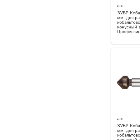
арт.
ЗУБР Кобал
мм, для ра
кобальтов
конусный 
Профессио
арт.
ЗУБР Кобал
мм, для р
кобальтов