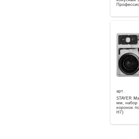
конусный 
Профессио
арт.
STAYER Max
мм, набор
коронок по
H7)