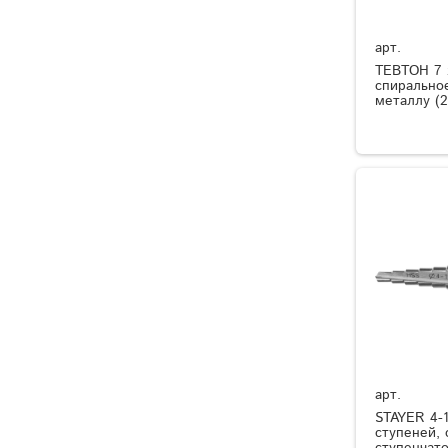
арт.
ТЕВТОН 7 
спиральное
металлу (2
арт.
STAYER 4-1
ступеней, 
ступенчато