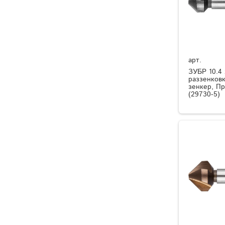
арт.
ЗУБР 10.4 
раззенков
зенкер, П
(29730-5)