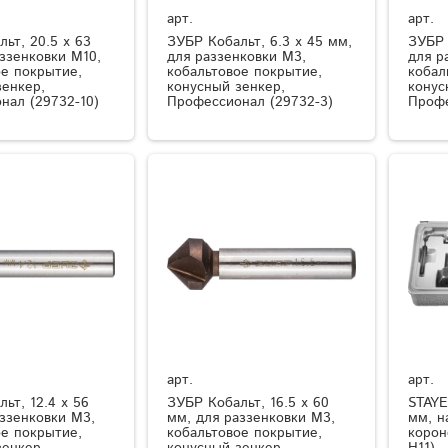
арт.
арт.
ьт, 20.5 x 63
ЗУБР Кобальт, 6.3 x 45 мм,
ЗУБР 
ззенковки М10,
для раззенковки М3,
для р
ое покрытие,
кобальтовое покрытие,
кобал
зенкер,
конусный зенкер,
конус
нал (29732-10)
Профессионал (29732-3)
Профе
арт.
арт.
ьт, 12.4 x 56
ЗУБР Кобальт, 16.5 x 60
STAYE
аззенковки М3,
мм, для раззенковки М3,
мм, н
ое покрытие,
кобальтовое покрытие,
корон