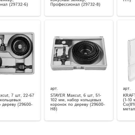
зенкер,
конусный зенкер,
H11)
нал (29732-6)
Профессионал (29732-8)
арт.
арт.
cut, 7 шт, 22-67
STAYER Maxcut, 6 шт, 51-
KRAFT
 кольцевых
102 мм, набор кольцевых
(1-10
 дереву (29600-
коронок по дереву (29600-
Co(8%
H8)
метал