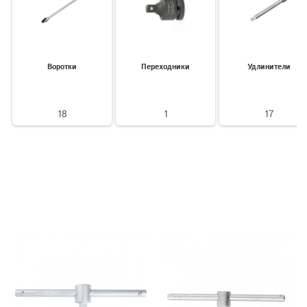
Воротки
Переходники
Удлинители
18
1
17