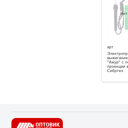
Нет
арт.
Электропр
выжигания
"Ажур" с п
проекции 
Сибртех