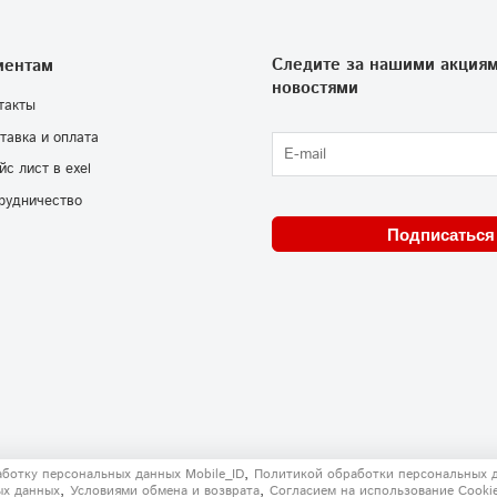
Следите за нашими акциям
иентам
новостями
такты
тавка и оплата
йс лист в exel
рудничество
Подписаться
,
аботку персональных данных Mobile_ID
Политикой обработки персональных 
,
,
ых данных
Условиями обмена и возврата
Согласием на использование Сooki