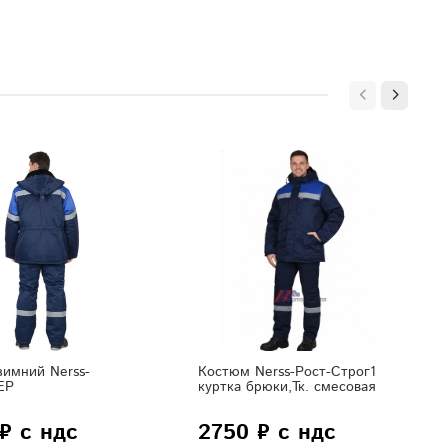
имний Nerss-
Костюм Nerss-Рост-Строг1
ЕР
куртка брюки,Тк. смесовая
₽ с ндс
2750 ₽ с ндс