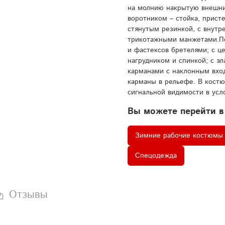
на молнию накрытую внешни
воротником – стойка, прис
стянутым резинкой, с внутр
трикотажными манжетами.По
и фастексов бретелями; с ц
нагрудником и спинкой; с э
карманами с наклонным вход
карманы в рельефе. В кост
сигнальной видимости в ус
Вы можете перейти в
Зимние рабочие костюмы
Спецодежда
Отзывы