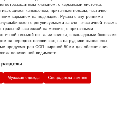
м ветрозащитным клапаном, с карманами листочка,
тегивающимся капюшоном, притачным поясом, частично
енним карманом на подкладке. Рукава с внутренними
лукомбинезон с регулируемыми за счет эластичной тесьмы
ентральной застежкой на молнию; с притачными
ластичной тесьмой по талии спинки; с накладными боковыми
ом на передних половинках; на нагруднике выполнены
юме предусмотрен СОП шириной 50мм для обеспечения
ловиях пониженной видимости.
 разделы:
Мужская одежда
Спецодежда зимняя