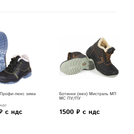
 Профи-люкс зима
Ботинки (мех) Мистраль МП
МС ПУ/ПУ
 ндс
₽ с ндс
1500 ₽ с ндс