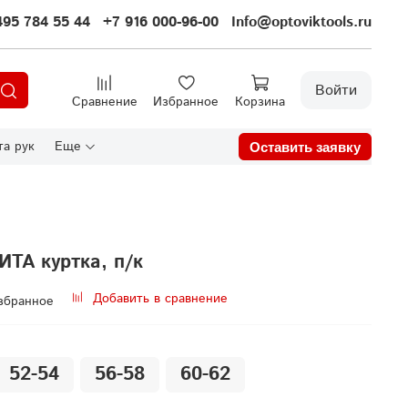
495 784 55 44
+7 916 000-96-00
Info@optoviktools.ru
Войти
Сравнение
Избранное
Корзина
а рук
Еще
Оставить заявку
ТА куртка, п/к
Добавить в сравнение
збранное
52-54
56-58
60-62