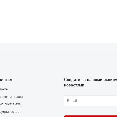
Следите за нашими акциям
иентам
новостями
такты
тавка и оплата
йс лист в exel
рудничество