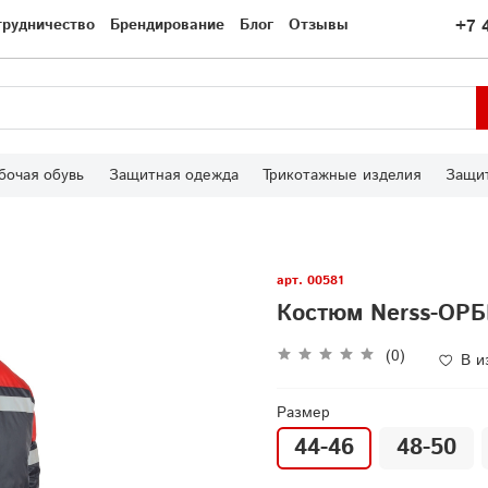
трудничество
Брендирование
Блог
Отзывы
+7 
бочая обувь
Защитная одежда
Трикотажные изделия
Защит
арт.
00581
Костюм Nerss-ОРБИ
(0)
В и
Размер
44-46
48-50