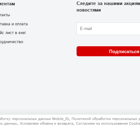
Следите за нашими акциям
иентам
новостями
такты
тавка и оплата
йс лист в exel
рудничество
Подписаться
,
аботку персональных данных Mobile_ID
Политикой обработки персональных 
,
,
ых данных
Условиями обмена и возврата
Согласием на использование Сooki
решения запрещено