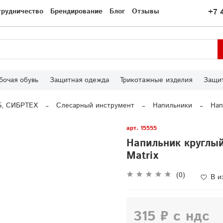
трудничество
Брендирование
Блог
Отзывы
+7 
бочая обувь
Защитная одежда
Трикотажные изделия
Защит
S, СИБРТЕХ
Слесарный инструмент
Напильники
Нап
арт.
15555
Напильник круглый
Matrix
(0)
В и
315 ₽ с ндс