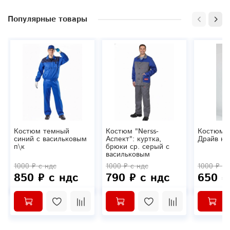
Популярные товары
Костюм темный
Костюм "Nerss-
Костюм л
синий с васильковым
Аспект": куртка,
Драйв ку
п\к
брюки ср. серый с
васильковым
1000 ₽ с ндс
1000 ₽ с ндс
1000 ₽ с 
850 ₽ с ндс
790 ₽ с ндс
650 ₽